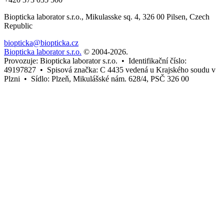
Biopticka laborator s.r.o., Mikulasske sq. 4, 326 00 Pilsen, Czech
Republic
biopticka@biopticka.cz
Biopticka laborator s.r.o.
© 2004-2026
.
Provozuje: Biopticka laborator s.r.o. • Identifikační číslo:
49197827 • Spisová značka: C 4435 vedená u Krajského soudu v
Plzni • Sídlo: Plzeň, Mikulášské nám. 628/4, PSČ 326 00