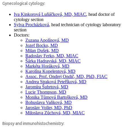
Gynecological cytology:
Iva Kinkorová Luňáčková, MD, MIAC
, head doctor of
cytology section
Sylva Procházková
, head technician of cytology laboratory
section
Doctors:
Zuzana Apolínová, MD
Jozef Bocko, MD
Milan Dušek, MD
Radoslav Ferko, MD, MIAC
Šárka Hadravská, MD, MIAC
Markéta Horáková, MD
Karolína Kopelentová, MD
Assoc. Prof. Ondrej Ondič, MD, PhD, FIAC
Andrea Straková Peteříková, MD
Jaromíra Šubrtová, MD
Lucie Thompson, MD
Monika Tůmová Bartošková, MD
Bohuslava Vaňková, MD
Jaroslav Voller, MD, PhD
Miloslava Zůchová, MD, MIAC
Biopsy and immunohistochemistry: