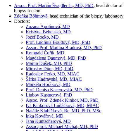
Assoc. Prof. Marián Švajdler Jr., MD, PhD
, head doctor of
biopsy section
Zdeňka Bőhmová
, head technician of the biopsy laboratory
Doctors:
Zuzana Apolínová, MD
Kristýna Behenská, MD
Jozef Bocko, MD
Prof. Ludmila Boudová, MD, PhD
Assoc. Prof. Martina Bradová, MD, PhD
Romuald Čuřík, MD
Magdalena Daumová, MD, PhD
Martin Dušek, MD, PhD
Miroslav Důra, MD, PhD
Radoslav Ferko, MD, MIAC
Šárka Hadravská, MD, MIAC
Markéta Horáková, MD
Prof. Denisa Kacerovská, MD, PhD
Liubov Kastnerová, PhD
Assoc. Prof. Zdeněk Kinkor, MD, PhD
Iva Kinkorová Luňáčková, MD, MIAC
Natálie Klubíčková, Bc, MD, PhD, MSc
Inka Kovářová, MD
Jana Kuntscherová, MD
Assoc.prof. Michael Michal, MD, PhD