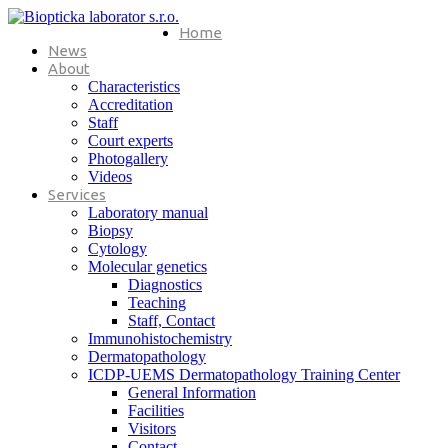
Home
News
About
Characteristics
Accreditation
Staff
Court experts
Photogallery
Videos
Services
Laboratory manual
Biopsy
Cytology
Molecular genetics
Diagnostics
Teaching
Staff, Contact
Immunohistochemistry
Dermatopathology
ICDP-UEMS Dermatopathology Training Center
General Information
Facilities
Visitors
Contact