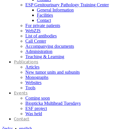
ESP Genitourinary Pathology Training Center
General Information
Facilities
Contact
For private patients
WebZIS
List of antibodies
Call Center
Accompanying documents
Administration
Teaching & Learning
Publications
Articles
New tumor units and subunits
Monographs
Websites
Tools
Events
Coming soon
Biopticka Multihead Tuesdays
ESF project
Was held
Contact
česky
•
english