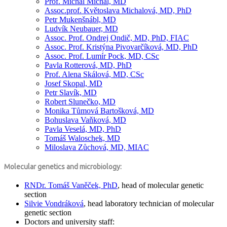
Prof. Michal Michal, MD
Assoc.prof. Květoslava Michalová, MD, PhD
Petr Mukenšnábl, MD
Ludvík Neubauer, MD
Assoc. Prof. Ondrej Ondič, MD, PhD, FIAC
Assoc. Prof. Kristýna Pivovarčíková, MD, PhD
Assoc. Prof. Lumír Pock, MD, CSc
Pavla Rotterová, MD, PhD
Prof. Alena Skálová, MD, CSc
Josef Skopal, MD
Petr Slavík, MD
Robert Slunečko, MD
Monika Tůmová Bartošková, MD
Bohuslava Vaňková, MD
Pavla Veselá, MD, PhD
Tomáš Waloschek, MD
Miloslava Zůchová, MD, MIAC
Molecular genetics and microbiology:
RNDr. Tomáš Vaněček, PhD
, head of molecular genetic
section
Silvie Vondráková
, head laboratory technician of molecular
genetic section
Doctors and university staff: