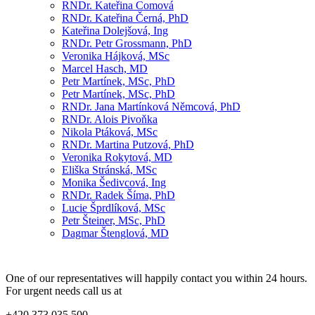
RNDr. Kateřina Comová
RNDr. Kateřina Černá, PhD
Kateřina Dolejšová, Ing
RNDr. Petr Grossmann, PhD
Veronika Hájková, MSc
Marcel Hasch, MD
Petr Martínek, MSc, PhD
Petr Martínek, MSc, PhD
RNDr. Jana Martínková Němcová, PhD
RNDr. Alois Pivoňka
Nikola Ptáková, MSc
RNDr. Martina Putzová, PhD
Veronika Rokytová, MD
Eliška Stránská, MSc
Monika Šedivcová, Ing
RNDr. Radek Šíma, PhD
Lucie Šprdlíková, MSc
Petr Šteiner, MSc, PhD
Dagmar Štenglová, MD
One of our representatives will happily contact you within 24 hours.
For urgent needs call us at
+420 373 035 500