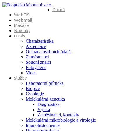
Domů
WebZIS
Webmail
Masáže
Novinky
O nás
Charakteristika
Akreditace
Ochrana osobních údajů
Zaměstnanci
Soudní znalci
Fotogalerie
Videa
Služby
Laboratorní příručka
Biopsie
Cytologie
Molekulární genetika
Diagnostika
Výuka
Zaměstnanci, kontakty
Molekulární mikrobiologie a virologie
Imunohistochemie
Dermatopatologie