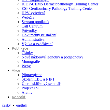
ICDP-UEMS Dermatopathology Training Center
ESP Genitourinary Pathology Training Center
HPV vyšetření
WebZIS
Seznam protilátek
Call Centrum
Průvodky
Dokumenty ke stažení
Administrativa
Výuka a vzdělávání
Publikace
Články
Nové nádorové jednotky a podjednotky
Monografie
Weby
Akce
Připravujeme
Školení LBC a NIPT
Úterní sklíčkový seminář
Projekt ESF
Archiv
Kontakt
česky
•
english