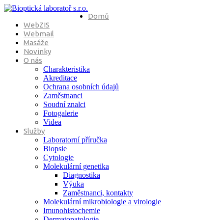
Domů
WebZIS
Webmail
Masáže
Novinky
O nás
Charakteristika
Akreditace
Ochrana osobních údajů
Zaměstnanci
Soudní znalci
Fotogalerie
Videa
Služby
Laboratorní příručka
Biopsie
Cytologie
Molekulární genetika
Diagnostika
Výuka
Zaměstnanci, kontakty
Molekulární mikrobiologie a virologie
Imunohistochemie
Dermatopatologie