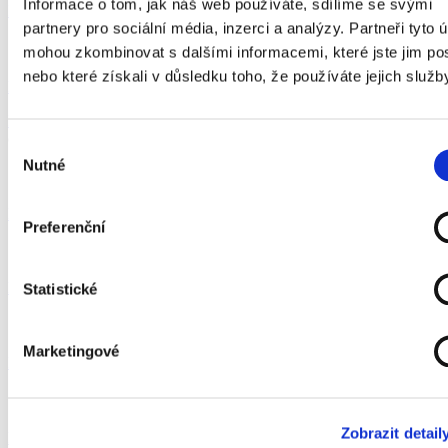
Informace o tom, jak náš web používáte, sdílíme se svými
Informovaný souhlas s genetickým laboratorním vyšetřením
partnery pro sociální média, inzerci a analýzy. Partneři tyto 
Molekulárně genetické vyšetření - typ I
mohou zkombinovat s dalšími informacemi, které jste jim pos
nebo které získali v důsledku toho, že používáte jejich služb
Průvodka
Informovaný souhlas pacienta / zákonného zástupce
(platnost
od 10.7.2023)
Výběr
Nutné
souhlasu
Molekulárně genetické vyšetření - typ II
Průvodka
Preferenční
Molekulárně genetické vyšetření - RET Eli Lilly
Průvodka
Statistické
Panorama™ test
Marketingové
Průvodka + informovaný souhlas
Cytologie moči
Zobrazit detail
Průvodka