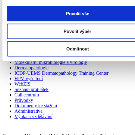
V této sekci najdete:
Povolit vše
Laboratorní příručka
Biopsie
Cytologie
Povolit výběr
Molekulární genetika
Diagnostika
Výuka
Odmítnout
Zaměstnanci
Imunohistochemie
Molekulární mikrobiologie a virologie
Dermatopatologie
ICDP-UEMS Dermatopathology Training Center
HPV vyšetření
WebZIS
Seznam protilátek
Call centrum
Průvodky
Dokumenty ke stažení
Administrativa
Výuka a vzdělávání