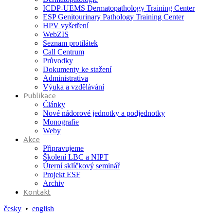
ICDP-UEMS Dermatopathology Training Center
ESP Genitourinary Pathology Training Center
HPV vyšetření
WebZIS
Seznam protilátek
Call Centrum
Průvodky
Dokumenty ke stažení
Administrativa
Výuka a vzdělávání
Publikace
Články
Nové nádorové jednotky a podjednotky
Monografie
Weby
Akce
Připravujeme
Školení LBC a NIPT
Úterní sklíčkový seminář
Projekt ESF
Archiv
Kontakt
česky
•
english