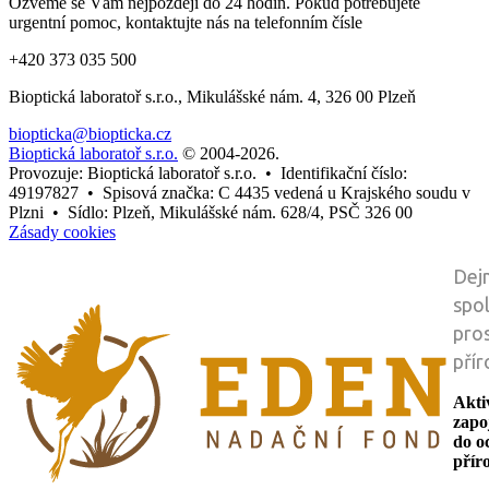
Ozveme se Vám nejpozději do 24 hodin. Pokud potřebujete
urgentní pomoc, kontaktujte nás na telefonním čísle
+420 373 035 500
Bioptická laboratoř s.r.o., Mikulášské nám. 4, 326 00 Plzeň
biopticka@biopticka.cz
Bioptická laboratoř s.r.o.
© 2004-2026
.
Provozuje: Bioptická laboratoř s.r.o. • Identifikační číslo:
49197827 • Spisová značka: C 4435 vedená u Krajského soudu v
Plzni • Sídlo: Plzeň, Mikulášské nám. 628/4, PSČ 326 00
Zásady cookies
Dej
spo
pro
pří
Akti
zapo
do o
přír