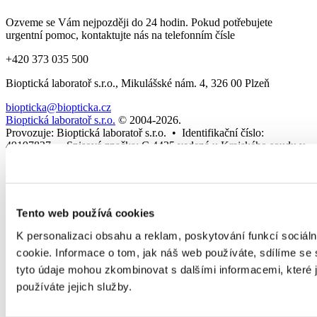
Ozveme se Vám nejpozději do 24 hodin. Pokud potřebujete
urgentní pomoc, kontaktujte nás na telefonním čísle
+420 373 035 500
Bioptická laboratoř s.r.o., Mikulášské nám. 4, 326 00 Plzeň
biopticka@biopticka.cz
Bioptická laboratoř s.r.o.
© 2004-2026
.
Provozuje: Bioptická laboratoř s.r.o. • Identifikační číslo:
49197827 • Spisová značka: C 4435 vedená u Krajského soudu v
Plzni • Sídlo: Plzeň, Mikulášské nám. 628/4, PSČ 326 00
Zásady cookies
Dej
Tento web používá cookies
spo
pro
K personalizaci obsahu a reklam, poskytování funkcí sociál
cookie. Informace o tom, jak náš web používáte, sdílíme se s
pří
tyto údaje mohou zkombinovat s dalšími informacemi, které js
Akti
používáte jejich služby.
zapo
do o