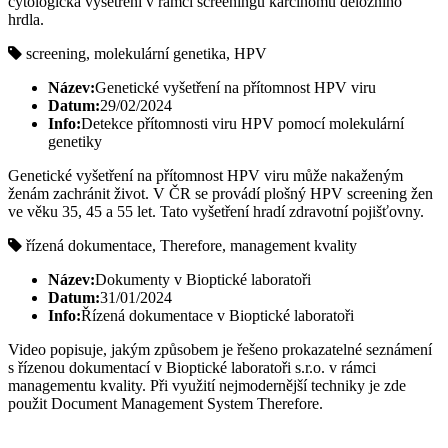
cytologická vyšetření v rámci screeningu karcinomu děložního
hrdla.
screening, molekulární genetika, HPV
Název:
Genetické vyšetření na přítomnost HPV viru
Datum:
29/02/2024
Info:
Detekce přítomnosti viru HPV pomocí molekulární
genetiky
Genetické vyšetření na přítomnost HPV viru může nakaženým
ženám zachránit život. V ČR se provádí plošný HPV screening žen
ve věku 35, 45 a 55 let. Tato vyšetření hradí zdravotní pojišťovny.
řízená dokumentace, Therefore, management kvality
Název:
Dokumenty v Bioptické laboratoři
Datum:
31/01/2024
Info:
Řízená dokumentace v Bioptické laboratoři
Video popisuje, jakým způsobem je řešeno prokazatelné seznámení
s řízenou dokumentací v Bioptické laboratoři s.r.o. v rámci
managementu kvality. Při využití nejmodernější techniky je zde
použit Document Management System Therefore.