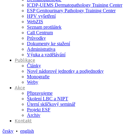
ICDP-UEMS Dermatopathology Training Center
ESP Genitourinary Pathology Training Center
HPV vyšetření
WebZIS
Seznam protilátek
Call Centrum
Průvodky
Dokumenty ke stažení
Administrativa
Výuka a vzdělávání
Publikace
Články
Nové nádorové jednotky a podjednotky
Monografie
Weby
Akce
Připravujeme
Školení LBC a NIPT
Úterní sklíčkový seminář
Projekt ESF
Archiv
Kontakt
česky
•
english