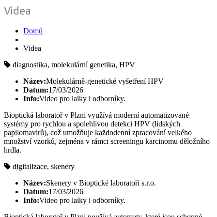
Videa
Domů
Videa
diagnostika, molekulární genetika, HPV
Název:
Molekulárně-genetické vyšetření HPV
Datum:
17/03/2026
Info:
Video pro laiky i odborníky.
Bioptická laboratoř v Plzni využívá moderní automatizované
systémy pro rychlou a spolehlivou detekci HPV (lidských
papilomavirů), což umožňuje každodenní zpracování velkého
množství vzorků, zejména v rámci screeningu karcinomu děložního
hrdla.
digitalizace, skenery
Název:
Skenery v Bioptické laboratoři s.r.o.
Datum:
17/03/2026
Info:
Video pro laiky i odborníky.
Bioptická laboratoř v Plzni používá automaty, které jsou schopné