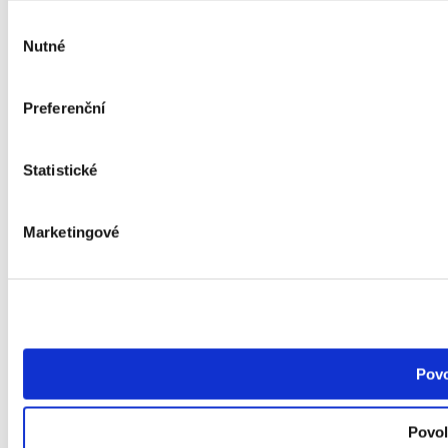
přír
Výběr
Více
Nutné
souhlasu
na
fo
Preferenční
Statistické
Marketingové
Povo
Povol