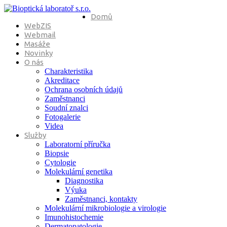
Domů
WebZIS
Webmail
Masáže
Novinky
O nás
Charakteristika
Akreditace
Ochrana osobních údajů
Zaměstnanci
Soudní znalci
Fotogalerie
Videa
Služby
Laboratorní příručka
Biopsie
Cytologie
Molekulární genetika
Diagnostika
Výuka
Zaměstnanci, kontakty
Molekulární mikrobiologie a virologie
Imunohistochemie
Dermatopatologie