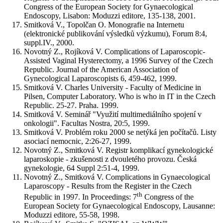
Congress of the European Society for Gynaecological
Endoscopy, Lisabon: Moduzzi editore, 135-138, 2001.
Smitková V., Topolčan O. Monografie na Internetu
(elektronické publikování výsledků výzkumu), Forum 8:4,
suppl.IV., 2000.
Novotný Z., Rojíková V. Complications of Laparoscopic-
Assisted Vaginal Hysterectomy, a 1996 Survey of the Czech
Republic. Journal of the American Association of
Gynecological Laparoscopists 6, 459-462, 1999.
Smitková V. Charles University - Faculty of Medicine in
Pilsen, Computer Laboratory. Who is who in IT in the Czech
Republic. 25-27. Praha. 1999.
Smitková V. Seminář "Využití multimediálního spojení v
onkologii". Facultas Nostra, 20:5, 1999.
Smitková V. Problém roku 2000 se netýká jen počítačů. Listy
asociací nemocnic, 2:26-27, 1999.
Novotný Z., Smitková V. Registr komplikací gynekologické
laparoskopie - zkušenosti z dvouletého provozu. Česká
gynekologie, 64 Suppl 2:51-4, 1999.
Novotný Z., Smitková V. Complications in Gynaecological
Laparoscopy - Results from the Register in the Czech
th
Republic in 1997. In Proceedings: 7
Congress of the
European Society for Gynaecological Endoscopy, Lausanne:
Moduzzi editore, 55-58, 1998.