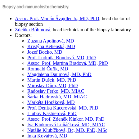
Biopsy and immunohistochemistry:
Assoc. Prof. Marián Švajdler Jr., MD, PhD
, head doctor of
biopsy section
Zdeňka Bőhmová
, head technician of the biopsy laboratory
Doctors:
Zuzana Apolínová, MD
Kristýna Behenská, MD
Jozef Bocko, MD
Prof. Ludmila Boudová, MD, PhD
Assoc. Prof. Martina Bradová, MD, PhD
Romuald Čuřík, MD
Magdalena Daumová, MD, PhD
Martin Dušek, MD, PhD
Miroslav Důra, MD, PhD
Radoslav Ferko, MD, MIAC
Šárka Hadravská, MD, MIAC
Markéta Horáková, MD
Prof. Denisa Kacerovská, MD, PhD
Liubov Kastnerová, PhD
Assoc. Prof. Zdeněk Kinkor, MD, PhD
Iva Kinkorová Luňáčková, MD, MIAC
Natálie Klubíčková, Bc, MD, PhD, MSc
Inka Kovářová, MD