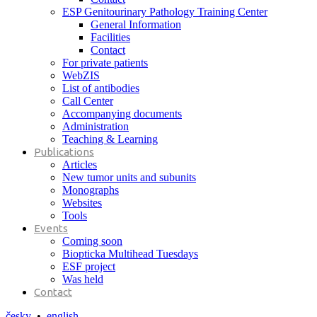
ESP Genitourinary Pathology Training Center
General Information
Facilities
Contact
For private patients
WebZIS
List of antibodies
Call Center
Accompanying documents
Administration
Teaching & Learning
Publications
Articles
New tumor units and subunits
Monographs
Websites
Tools
Events
Coming soon
Biopticka Multihead Tuesdays
ESF project
Was held
Contact
česky
•
english