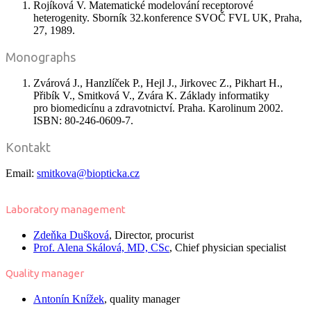
Rojíková V. Matematické modelování receptorové
heterogenity. Sborník 32.konference SVOČ FVL UK, Praha,
27, 1989.
Monographs
Zvárová J., Hanzlíček P., Hejl J., Jirkovec Z., Pikhart H.,
Přibík V., Smitková V., Zvára K. Základy informatiky
pro biomedicínu a zdravotnictví. Praha. Karolinum 2002.
ISBN: 80-246-0609-7.
Kontakt
Email:
smitkova@biopticka.cz
Laboratory management
Zdeňka Dušková
, Director, procurist
Prof. Alena Skálová, MD, CSc
, Chief physician specialist
Quality manager
Antonín Knížek
, quality manager