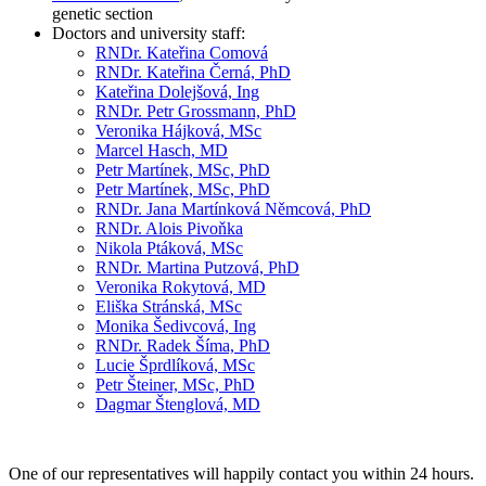
genetic section
Doctors and university staff:
RNDr. Kateřina Comová
RNDr. Kateřina Černá, PhD
Kateřina Dolejšová, Ing
RNDr. Petr Grossmann, PhD
Veronika Hájková, MSc
Marcel Hasch, MD
Petr Martínek, MSc, PhD
Petr Martínek, MSc, PhD
RNDr. Jana Martínková Němcová, PhD
RNDr. Alois Pivoňka
Nikola Ptáková, MSc
RNDr. Martina Putzová, PhD
Veronika Rokytová, MD
Eliška Stránská, MSc
Monika Šedivcová, Ing
RNDr. Radek Šíma, PhD
Lucie Šprdlíková, MSc
Petr Šteiner, MSc, PhD
Dagmar Štenglová, MD
One of our representatives will happily contact you within 24 hours.