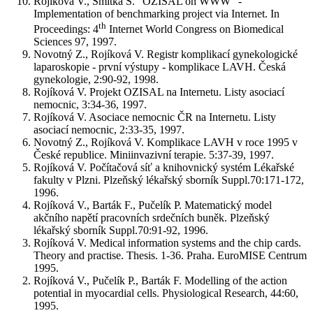
Rojíková V., Smitka S. "OZISAL on WWW" -
Implementation of benchmarking project via Internet. In
th
Proceedings: 4
Internet World Congress on Biomedical
Sciences 97, 1997.
Novotný Z., Rojíková V. Registr komplikací gynekologické
laparoskopie - první výstupy - komplikace LAVH. Česká
gynekologie, 2:90-92, 1998.
Rojíková V. Projekt OZISAL na Internetu. Listy asociací
nemocnic, 3:34-36, 1997.
Rojíková V. Asociace nemocnic ČR na Internetu. Listy
asociací nemocnic, 2:33-35, 1997.
Novotný Z., Rojíková V. Komplikace LAVH v roce 1995 v
České republice. Miniinvazivní terapie. 5:37-39, 1997.
Rojíková V. Počítačová síť a knihovnický systém Lékařské
fakulty v Plzni. Plzeňský lékařský sborník Suppl.70:171-172,
1996.
Rojíková V., Barták F., Pučelík P. Matematický model
akčního napětí pracovních srdečních buněk. Plzeňský
lékařský sborník Suppl.70:91-92, 1996.
Rojíková V. Medical information systems and the chip cards.
Theory and practise. Thesis. 1-36. Praha. EuroMISE Centrum
1995.
Rojíková V., Pučelík P., Barták F. Modelling of the action
potential in myocardial cells. Physiological Research, 44:60,
1995.