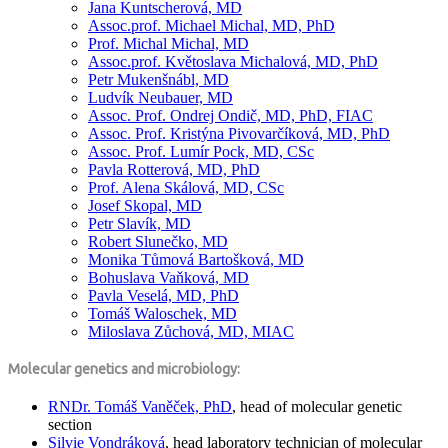
Jana Kuntscherová, MD
Assoc.prof. Michael Michal, MD, PhD
Prof. Michal Michal, MD
Assoc.prof. Květoslava Michalová, MD, PhD
Petr Mukenšnábl, MD
Ludvík Neubauer, MD
Assoc. Prof. Ondrej Ondič, MD, PhD, FIAC
Assoc. Prof. Kristýna Pivovarčíková, MD, PhD
Assoc. Prof. Lumír Pock, MD, CSc
Pavla Rotterová, MD, PhD
Prof. Alena Skálová, MD, CSc
Josef Skopal, MD
Petr Slavík, MD
Robert Slunečko, MD
Monika Tůmová Bartošková, MD
Bohuslava Vaňková, MD
Pavla Veselá, MD, PhD
Tomáš Waloschek, MD
Miloslava Zůchová, MD, MIAC
Molecular genetics and microbiology:
RNDr. Tomáš Vaněček, PhD
, head of molecular genetic
section
Silvie Vondráková
, head laboratory technician of molecular