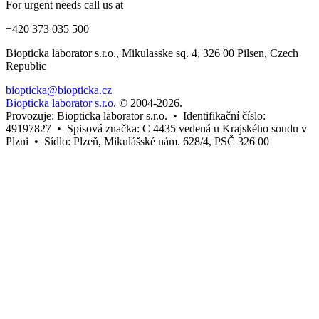
For urgent needs call us at
+420 373 035 500
Biopticka laborator s.r.o., Mikulasske sq. 4, 326 00 Pilsen, Czech
Republic
biopticka@biopticka.cz
Biopticka laborator s.r.o.
© 2004-2026
.
Provozuje: Biopticka laborator s.r.o. • Identifikační číslo:
49197827 • Spisová značka: C 4435 vedená u Krajského soudu v
Plzni • Sídlo: Plzeň, Mikulášské nám. 628/4, PSČ 326 00