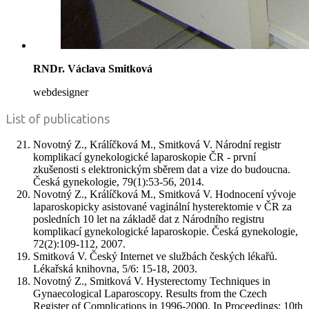
RNDr. Václava Smitková
webdesigner
List of publications
Novotný Z., Králíčková M., Smitková V. Národní registr
komplikací gynekologické laparoskopie ČR - první
zkušenosti s elektronickým sběrem dat a vize do budoucna.
Česká gynekologie, 79(1):53-56, 2014.
Novotný Z., Králíčková M., Smitková V. Hodnocení vývoje
laparoskopicky asistované vaginální hysterektomie v ČR za
posledních 10 let na základě dat z Národního registru
komplikací gynekologické laparoskopie. Česká gynekologie,
72(2):109-112, 2007.
Smitková V. Český Internet ve službách českých lékařů.
Lékařská knihovna, 5/6: 15-18, 2003.
Novotný Z., Smitková V. Hysterectomy Techniques in
Gynaecological Laparoscopy. Results from the Czech
Register of Complications in 1996-2000. In Proceedings: 10th