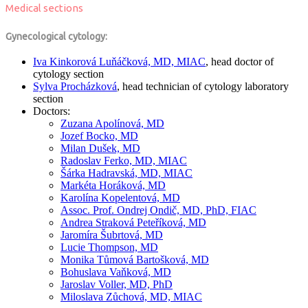
Medical sections
Gynecological cytology:
Iva Kinkorová Luňáčková, MD, MIAC
, head doctor of
cytology section
Sylva Procházková
, head technician of cytology laboratory
section
Doctors:
Zuzana Apolínová, MD
Jozef Bocko, MD
Milan Dušek, MD
Radoslav Ferko, MD, MIAC
Šárka Hadravská, MD, MIAC
Markéta Horáková, MD
Karolína Kopelentová, MD
Assoc. Prof. Ondrej Ondič, MD, PhD, FIAC
Andrea Straková Peteříková, MD
Jaromíra Šubrtová, MD
Lucie Thompson, MD
Monika Tůmová Bartošková, MD
Bohuslava Vaňková, MD
Jaroslav Voller, MD, PhD
Miloslava Zůchová, MD, MIAC