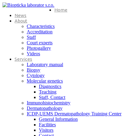
Home
News
About
Characteristics
Accreditation
Staff
Court experts
Photogallery
Videos
Services
Laboratory manual
Biopsy
Cytology
Molecular genetics
Diagnostics
Teaching
Staff, Contact
Immunohistochemistry
Dermatopathology
ICDP-UEMS Dermatopathology Training Center
General Information
Facilities
Visitors
Contact