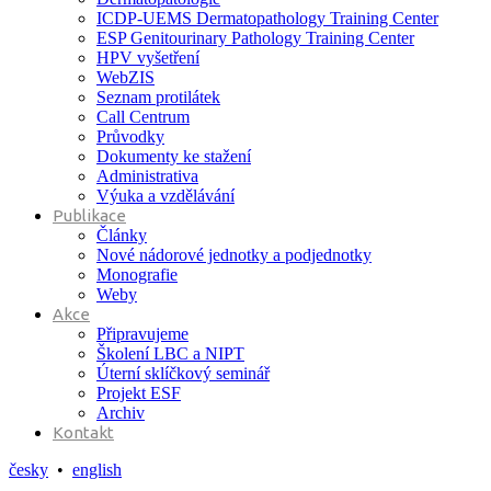
ICDP-UEMS Dermatopathology Training Center
ESP Genitourinary Pathology Training Center
HPV vyšetření
WebZIS
Seznam protilátek
Call Centrum
Průvodky
Dokumenty ke stažení
Administrativa
Výuka a vzdělávání
Publikace
Články
Nové nádorové jednotky a podjednotky
Monografie
Weby
Akce
Připravujeme
Školení LBC a NIPT
Úterní sklíčkový seminář
Projekt ESF
Archiv
Kontakt
česky
•
english