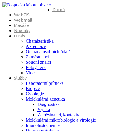
Domů
WebZIS
Webmail
Masáže
Novinky
O nás
Charakteristika
Akreditace
Ochrana osobních údajů
Zaměstnanci
Soudní znalci
Fotogalerie
Videa
Služby
Laboratorní příručka
Biopsie
Cytologie
Molekulární genetika
Diagnostika
Výuka
Zaměstnanci, kontakty
Molekulární mikrobiologie a virologie
Imunohistochemie
Dermatopatologie