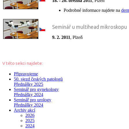
18. - 20. března 2011
, Plzeň
Podrobné informace najdete na
der
Seminář u multihead mikroskopu
9. 2. 2011
, Plzeň
V této sekci najdete:
Připravujeme
50. sjezd českých patologů
Přednášky 2025
Seminář pro gynekology
Přednášky 2024
Seminář pro urology
Přednášky 2024
Archiv akcí
2026
2025
2024