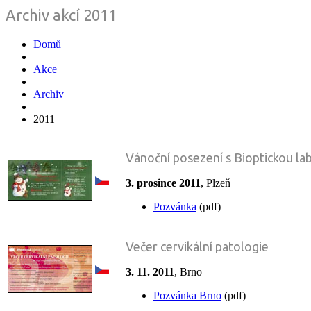
Archiv akcí 2011
Domů
Akce
Archiv
2011
Vánoční posezení s Bioptickou la
3. prosince 2011
, Plzeň
Pozvánka
(pdf)
Večer cervikální patologie
3. 11. 2011
, Brno
Pozvánka Brno
(pdf)