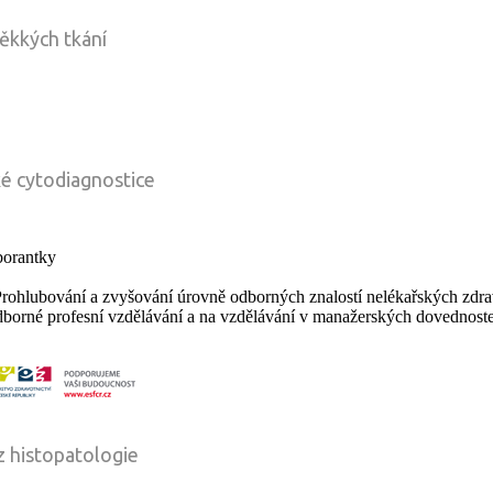
ěkkých tkání
é cytodiagnostice
borantky
Prohlubování a zvyšování úrovně odborných znalostí nelékařských zdr
odborné profesní vzdělávání a na vzdělávání v manažerských dovednos
z histopatologie