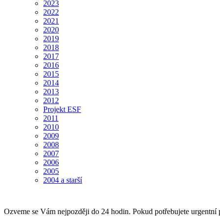
2023
2022
2021
2020
2019
2018
2017
2016
2015
2014
2013
2012
Projekt ESF
2011
2010
2009
2008
2007
2006
2005
2004 a starší
Ozveme se Vám nejpozději do 24 hodin. Pokud potřebujete urgentní p