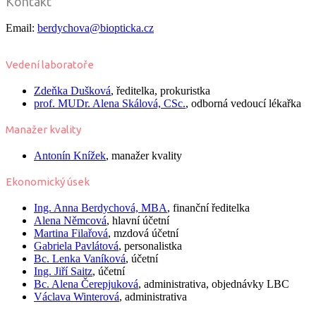
Kontakt
Email:
berdychova@biopticka.cz
Vedení laboratoře
Zdeňka Dušková
, ředitelka, prokuristka
prof. MUDr.
Alena Skálová,
CSc.
, odborná vedoucí lékařka
Manažer kvality
Antonín Knížek
, manažer kvality
Ekonomický úsek
Ing.
Anna Berdychová, MBA
, finanční ředitelka
Alena Němcová
, hlavní účetní
Martina Filařová
, mzdová účetní
Gabriela Pavlátová
, personalistka
Bc.
Lenka Vaníková
, účetní
Ing.
Jiří Saitz
, účetní
Bc.
Alena Čerepjuková
, administrativa, objednávky LBC
Václava Winterová
, administrativa