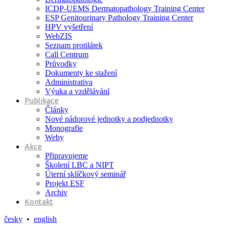
ICDP-UEMS Dermatopathology Training Center
ESP Genitourinary Pathology Training Center
HPV vyšetření
WebZIS
Seznam protilátek
Call Centrum
Průvodky
Dokumenty ke stažení
Administrativa
Výuka a vzdělávání
Publikace
Články
Nové nádorové jednotky a podjednotky
Monografie
Weby
Akce
Připravujeme
Školení LBC a NIPT
Úterní sklíčkový seminář
Projekt ESF
Archiv
Kontakt
česky
•
english