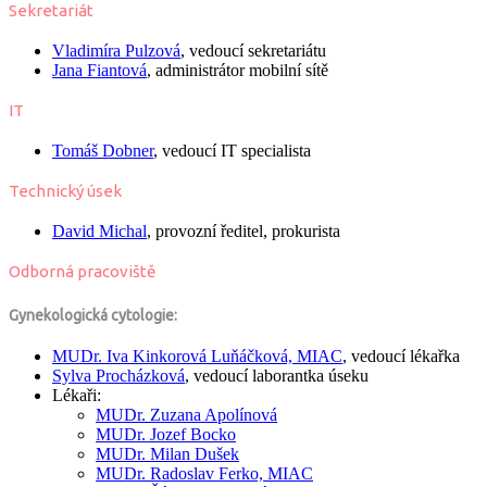
Sekretariát
Vladimíra Pulzová
, vedoucí sekretariátu
Jana Fiantová
, administrátor mobilní sítě
IT
Tomáš Dobner
, vedoucí IT specialista
Technický úsek
David Michal
, provozní ředitel, prokurista
Odborná pracoviště
Gynekologická cytologie:
MUDr.
Iva Kinkorová Luňáčková, MIAC
, vedoucí lékařka
Sylva Procházková
, vedoucí laborantka úseku
Lékaři:
MUDr.
Zuzana Apolínová
MUDr.
Jozef Bocko
MUDr.
Milan Dušek
MUDr.
Radoslav Ferko, MIAC