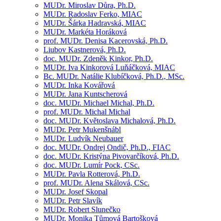
MUDr.
Miroslav Důra,
Ph.D.
MUDr.
Radoslav Ferko, MIAC
MUDr.
Šárka Hadravská, MIAC
MUDr.
Markéta Horáková
prof. MUDr.
Denisa Kacerovská,
Ph.D.
Liubov Kastnerová,
Ph.D.
doc. MUDr.
Zdeněk Kinkor,
Ph.D.
MUDr.
Iva Kinkorová Luňáčková, MIAC
Bc. MUDr.
Natálie Klubíčková,
Ph.D., MSc.
MUDr.
Inka Kovářová
MUDr.
Jana Kuntscherová
doc. MUDr.
Michael Michal,
Ph.D.
prof. MUDr.
Michal Michal
doc. MUDr.
Květoslava Michalová,
Ph.D.
MUDr.
Petr Mukenšnábl
MUDr.
Ludvík Neubauer
doc. MUDr.
Ondrej Ondič,
Ph.D., FIAC
doc. MUDr.
Kristýna Pivovarčíková,
Ph.D.
doc. MUDr.
Lumír Pock,
CSc.
MUDr.
Pavla Rotterová,
Ph.D.
prof. MUDr.
Alena Skálová,
CSc.
MUDr.
Josef Skopal
MUDr.
Petr Slavík
MUDr.
Robert Slunečko
MUDr.
Monika Tůmová Bartošková