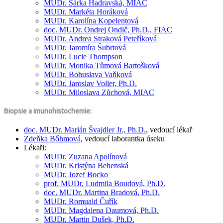
MUDr.
Šárka Hadravská, MIAC
MUDr.
Markéta Horáková
MUDr.
Karolína Kopelentová
doc. MUDr.
Ondrej Ondič,
Ph.D., FIAC
MUDr.
Andrea Straková Peteříková
MUDr.
Jaromíra Šubrtová
MUDr.
Lucie Thompson
MUDr.
Monika Tůmová Bartošková
MUDr.
Bohuslava Vaňková
MUDr.
Jaroslav Voller,
Ph.D.
MUDr.
Miloslava Zůchová, MIAC
Biopsie a imunohistochemie:
doc. MUDr.
Marián Švajdler Jr.,
Ph.D.
, vedoucí lékař
Zdeňka Bőhmová
, vedoucí laborantka úseku
Lékaři:
MUDr.
Zuzana Apolínová
MUDr.
Kristýna Behenská
MUDr.
Jozef Bocko
prof. MUDr.
Ludmila Boudová,
Ph.D.
doc. MUDr.
Martina Bradová,
Ph.D.
MUDr.
Romuald Čuřík
MUDr.
Magdalena Daumová,
Ph.D.
MUDr.
Martin Dušek,
Ph.D.