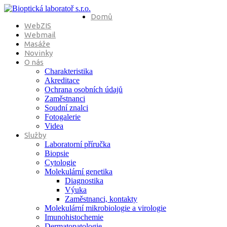
Domů
WebZIS
Webmail
Masáže
Novinky
O nás
Charakteristika
Akreditace
Ochrana osobních údajů
Zaměstnanci
Soudní znalci
Fotogalerie
Videa
Služby
Laboratorní příručka
Biopsie
Cytologie
Molekulární genetika
Diagnostika
Výuka
Zaměstnanci, kontakty
Molekulární mikrobiologie a virologie
Imunohistochemie
Dermatopatologie