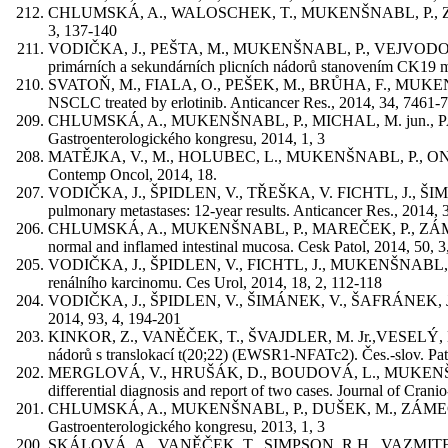
CHLUMSKÁ, A., WALOSCHEK, T., MUKENŠNABL, P., ZÁMEČNÍK, 
3, 137-140
VODIČKA, J., PEŠTA, M., MUKENŠNABL, P., VEJVODOVÁ, Š.
primárních a sekundárních plicních nádorů stanovením CK19 m
SVATOŇ, M., FIALA, O., PEŠEK, M., BRŮHA, F., MUKENŠNABL
NSCLC treated by erlotinib. Anticancer Res., 2014, 34, 7461-
CHLUMSKÁ, A., MUKENŠNABL, P., MICHAL, M. jun., PAVLOV
Gastroenterologického kongresu, 2014, 1, 3
MATĚJKA, V., M., HOLUBEC, L., MUKENŠNABL, P., ONDIČ, 
Contemp Oncol, 2014, 18.
VODIČKA, J., ŠPIDLEN, V., TŘEŠKA, V. FICHTL, J., ŠIM
pulmonary metastases: 12-year results. Anticancer Res., 2014, 
CHLUMSKÁ, A., MUKENŠNABL, P., MAREČEK, P., ZÁMEČNÍK, M.
normal and inflamed intestinal mucosa. Cesk Patol, 2014, 50, 
VODIČKA, J., ŠPIDLEN, V., FICHTL, J., MUKENŠNABL, P.
renálního karcinomu. Ces Urol, 2014, 18, 2, 112-118
VODIČKA, J., ŠPIDLEN, V., ŠIMÁNEK, V., ŠAFRÁNEK, J., FI
2014, 93, 4, 194-201
KINKOR, Z., VANĚČEK, T., ŠVAJDLER, M. Jr.,VESELÝ, K.,
nádorů s translokací t(20;22) (EWSR1-NFATc2). Čes.-slov. Pato
MERGLOVÁ, V., HRUŠÁK, D., BOUDOVÁ, L., MUKENŠNABL, P.
differential diagnosis and report of two cases. Journal of Cran
CHLUMSKÁ, A., MUKENŠNABL, P., DUŠEK, M., ZÁMEČNÍK, M.:
Gastroenterologického kongresu, 2013, 1, 3
SKÁLOVÁ, A., VANĚČEK, T., SIMPSON, R.H., VAZMITE