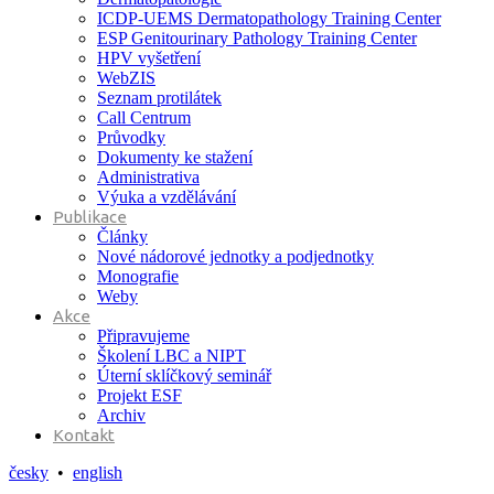
ICDP-UEMS Dermatopathology Training Center
ESP Genitourinary Pathology Training Center
HPV vyšetření
WebZIS
Seznam protilátek
Call Centrum
Průvodky
Dokumenty ke stažení
Administrativa
Výuka a vzdělávání
Publikace
Články
Nové nádorové jednotky a podjednotky
Monografie
Weby
Akce
Připravujeme
Školení LBC a NIPT
Úterní sklíčkový seminář
Projekt ESF
Archiv
Kontakt
česky
•
english