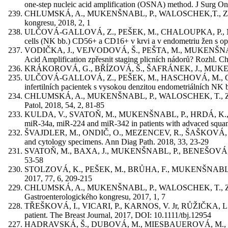
one-step nucleic acid amplification (OSNA) method. J Surg On
CHLUMSKÁ, A., MUKENŠNABL, P., WALOSCHEK,T., ZÁMEČNÍK, M
kongresu, 2018, 2, 1
ULČOVÁ-GALLOVÁ, Z., PEŠEK, M., CHALOUPKA, P., MUKE
cells (NK bb.) CD56+ a CD16+ v krvi a v endometriu žen s opa
VODIČKA, J., VEJVODOVÁ, Š., PEŠTA, M., MUKENŠNABL, 
Acid Amplification zpřesnit staging plicních nádorů? Rozhl. Ch
KRÁKOROVÁ, G., BŘÍZOVÁ, Š., ŠAFRÁNEK, J., MUKENŠNABL, 
ULČOVÁ-GALLOVÁ, Z., PEŠEK, M., HASCHOVÁ, M., CHA
infertilních pacientek s vysokou denzitou endometriálních N
CHLUMSKÁ, A., MUKENŠNABL, P., WALOSCHEK, T., ZÁMEČNÍK, 
Patol, 2018, 54, 2, 81-85
KULDA, V., SVATOŇ, M., MUKENŠNABL, P., HRDÁ, K., D
miR-34a, miR-224 and miR-342 in patients with advaced squamo
ŠVAJDLER, M., ONDIČ, O., MEZENCEV, R., ŠAŠKOVÁ, B., MUK
and cytology specimens. Ann Diag Path. 2018, 33, 23-29
SVATOŇ, M., BAXA, J., MUKENŠNABL, P., BENEŠOVÁ, L., MINÁ
53-58
STOLZOVÁ, K., PEŠEK, M., BRŮHA, F., MUKENŠNABL, P., ŠAFR
2017, 77, 6, 209-215
CHLUMSKÁ, A., MUKENŠNABL, P., WALOSCHEK, T., ZÁMEČNÍK, 
Gastroenterologického kongresu, 2017, 1, 7
TŘEŠKOVÁ, I., VICARI, P., KARNOS, V. Jr, RŮŽIČKA, L., 
patient. The Breast Journal, 2017, DOI: 10.1111/tbj.12954
HADRAVSKÁ, Š., DUBOVÁ, M., MIESBAUEROVÁ, M., MUKENŠ