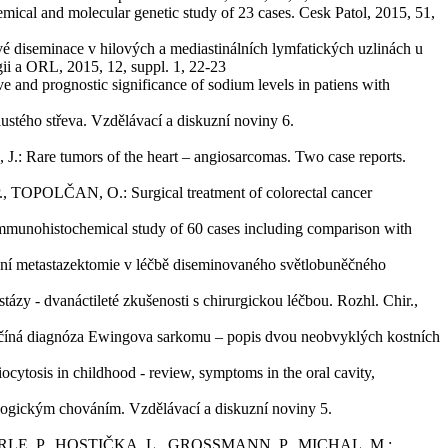
nd molecular genetic study of 23 cases. Cesk Patol, 2015, 51,
nace v hilových a mediastinálních lymfatických uzlinách u
i a ORL, 2015, 12, suppl. 1, 22-23
ognostic significance of sodium levels in patiens with
 střeva. Vzdělávací a diskuzní noviny 6.
 tumors of the heart – angiosarcomas. Two case reports.
LČAN, O.: Surgical treatment of colorectal cancer
ohistochemical study of 60 cases including comparison with
astazektomie v léčbě diseminovaného světlobuněčného
anáctileté zkušenosti s chirurgickou léčbou. Rozhl. Chir.,
diagnóza Ewingova sarkomu – popis dvou neobvyklých kostních
in childhood - review, symptoms in the oral cavity,
ckým chováním. Vzdělávací a diskuzní noviny 5.
LE, P., HOSTIČKA, L., GROSSMANN, P., MICHAL, M.: