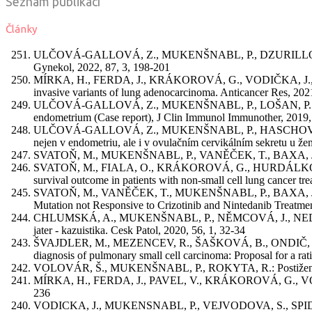
Seznam publikací
Články
ULČOVÁ-GALLOVÁ, Z., MUKENŠNABL, P., DZURILLOVÁ, Ž., LO
Gynekol, 2022, 87, 3, 198-201
MÍRKA, H., FERDA, J., KRÁKOROVÁ, G., VODIČKA, J., MUK
invasive variants of lung adenocarcinoma. Anticancer Res, 202
ULČOVÁ-GALLOVÁ, Z., MUKENŠNABL, P., LOŠAN, P.: Recurren
endometrium (Case report), J Clin Immunol Immunother, 2019,
ULČOVÁ-GALLOVÁ, Z., MUKENŠNABL, P., HASCHOVÁ, M
nejen v endometriu, ale i v ovulačním cervikálním sekretu u ž
SVATOŇ, M., MUKENŠNABL, P., VANĚČEK, T., BAXA, J., PEŠE
SVATOŇ, M., FIALA, O., KRÁKOROVÁ, G., HURDÁLKOVÁ, K.
survival outcome in patients with non-small cell lung cancer tr
SVATOŇ, M., VANĚČEK, T., MUKENŠNABL, P., BAXA, J., 
Mutation not Responsive to Crizotinib and Nintedanib Treatme
CHLUMSKÁ, A., MUKENŠNABL, P., NĚMCOVÁ, J., NEDBALOV
jater - kazuistika. Cesk Patol, 2020, 56, 1, 32-34
ŠVAJDLER, M., MEZENCEV, R., ŠAŠKOVÁ, B., ONDIČ, O., M
diagnosis of pulmonary small cell carcinoma: Proposal for a r
VOLOVÁR, Š., MUKENŠNABL, P., ROKYTA, R.: Postižení srdce 
MÍRKA, H., FERDA, J., PAVEL, V., KRÁKOROVÁ, G., VODIČK
236
VODICKA, J., MUKENSNABL, P., VEJVODOVA, S., SPIDLEN, 