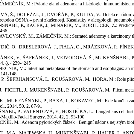
M.: Pyloric gland adenoma: a histologic, immunohistochemical a
, DOLEŽAL, J., DVOŘÁK, P., KULDA, V.: Detekce nádorové disemi
etodou OSNA – první zkušenosti. Kasuistiky v alergologii, pneumologi
, P., RACEK, J., MINÁRIK, M., BORTLÍČEK, Z.: Predictive and pr
7466
SKÝ, M., ZÁMEČNÍK, M.: Serrated adenomy a karcinomy tlustého
O., DRESLEROVÁ, J., FIALA, O., MRÁZKOVÁ, P., FÍNEK, J.: Rare
ÁNEK, V., ŠAFRÁNEK, J., VEJVODOVÁ, Š., MUKENŠNABL, P., TOPO
34, 8, 4239-4245
: Intestinal metaplasia of the stomach and esophagus: an immun
3,141-148
, ŠEFRHANSOVÁ, L., ROUŠAROVÁ, M., HORA, M.: Role plicní met
CHTL, J., MUKENŠNABL, P., ROUŠAROVÁ, M.: Plicní metastázy - dv
 MUKENŠNABL, P., BAXA, J., KOKAVEC, M.: Kde končí a začíná 
l., 2014, 50, 2, 87-91
, VALENTOVÁ, E., HOSTIČKA, L.: Langerhans cell histiocytosis 
io-Maxillo-Facial Surgery, 2014, 42, 2, 93-100
 Adenom pylorických žlázek - Benigní nádor s nejistým biologi
L, M.A., MAJEWSKA, H., MUKENŠNABL, P., HAUER, L. ANDR