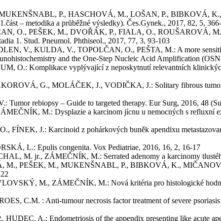
KENŠNABL, P., HASCHOVÁ, M., LOŠAN, P., BIBKOVÁ, K., MIČ
(1.část – metodika a průběžné výsledky). Čes.Gynek., 2017, 82, 5, 366
., PEŠEK, M., DVOŘÁK, P., FIALA, O., ROUŠAROVÁ, M., HRDÁ,
dia 1. Stud. Pneumol. Phthiseol., 2017, 77, 3, 93-103
V., KULDA, V., TOPOLČAN, O., PEŠTA, M.: A more sensitive dete
munohistochemistry and the One-Step Nucleic Acid Amplification (OSN
plikace vyplývající z neposkytnutí relevantních klinických údaj
, G., MOLÁČEK, J., VODIČKA, J.: Solitary fibrous tumor – les
r rebiopsy – Guide to targeted therapy. Eur Surg, 2016, 48 (Sup
M.: Dysplazie a karcinom jícnu u nemocných s refluxní ezofagit
K, J.: Karcinoid z pohárkových buněk apendixu metastazovaný do or
.: Epulis congenita. Vox Pediatriae, 2016, 16, 2, 16-17
 jr., ZÁMEČNÍK, M.: Serrated adenomy a karcinomy tlustého stř
EŠEK, M., MUKENŠNABL, P., BIBKOVÁ, K., MIČANOVÁ, Z., LOŠAN
 22
M., ZÁMEČNÍK, M.: Nová kritéria pro histologické hodnocení k
: Anti-tumour necrosis factor treatment of severe psoriasis comp
A.: Endometriosis of the appendix presenting like acute apendicit