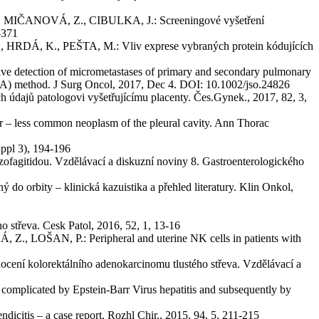
ANOVÁ, Z., CIBULKA, J.: Screeningové vyšetření
-371
 K., PEŠTA, M.: Vliv exprese vybraných protein kódujících
ction of micrometastases of primary and secondary pulmonary
A) method. J Surg Oncol, 2017, Dec 4. DOI: 10.1002/jso.24826
ů patologovi vyšetřujícímu placenty. Čes.Gynek., 2017, 82, 3,
s common neoplasm of the pleural cavity. Ann Thorac
pl 3), 194-196
idou. Vzdělávací a diskuzní noviny 8. Gastroenterologického
bity – klinická kazuistika a přehled literatury. Klin Onkol,
eva. Cesk Patol, 2016, 52, 1, 13-16
, P.: Peripheral and uterine NK cells in patients with
olorektálního adenokarcinomu tlustého střeva. Vzdělávací a
licated by Epstein-Barr Virus hepatitis and subsequently by
is – a case report. Rozhl Chir., 2015, 94, 5, 211-215