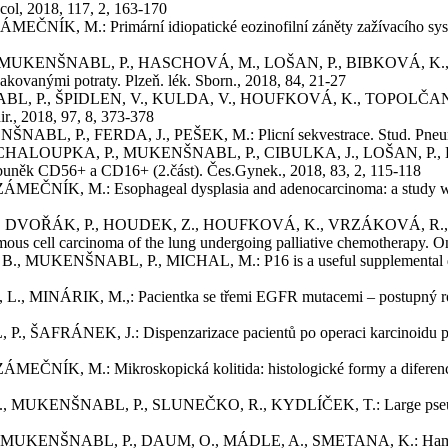
col, 2018, 117, 2, 163-170
.: Primární idiopatické eozinofilní záněty zažívacího systému.
NŠNABL, P., HASCHOVÁ, M., LOŠAN, P., BIBKOVÁ, K., MIČANO
kovanými potraty. Plzeň. lék. Sborn., 2018, 84, 21-27
P., ŠPIDLEN, V., KULDA, V., HOUFKOVÁ, K., TOPOLČAN, O.: Mů
ir., 2018, 97, 8, 373-378
P., FERDA, J., PEŠEK, M.: Plicní sekvestrace. Stud. Pneumol. 
LOUPKA, P., MUKENŠNABL, P., CIBULKA, J., LOŠAN, P., BIB
K buněk CD56+ a CD16+ (2.část). Čes.Gynek., 2018, 83, 2, 115-118
M.: Esophageal dysplasia and adenocarcinoma: a study with doub
VOŘÁK, P., HOUDEK, Z., HOUFKOVÁ, K., VRZÁKOVÁ, R., BABUŠ
us cell carcinoma of the lung undergoing palliative chemotherapy. O
ENŠNABL, P., MICHAL, M.: P16 is a useful supplemental diagnost
RIK, M.,: Pacientka se třemi EGFR mutacemi – postupný rozvoj re
ÁNEK, J.: Dispenzarizace pacientů po operaci karcinoidu plic – t
M.: Mikroskopická kolitida: histologické formy a diferenciální
MUKENŠNABL, P., SLUNEČKO, R., KYDLÍČEK, T.: Large pseudoangio
NABL, P., DAUM, O., MÁDLE, A., SMETANA, K.: Hamartom ze z