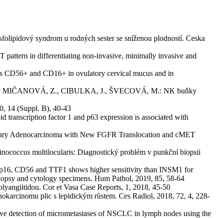
dový syndrom u rodných sester se sníženou plodností. Ceska
in differentiating non-invasive, minimally invasive and
CD56+ and CD16+ in ovulatory cervical mucus and in
MIČANOVÁ, Z., CIBULKA, J., ŠVECOVÁ, M.: NK buňky
 14 (Suppl. B), 40-43
ption factor 1 and p63 expression is associated with
 Adenocarcinoma with New FGFR Translocation and cMET
multilocularis: Diagnostický problém v punkční biopsii
CD56 and TTF1 shows higher sensitivity than INSM1 for
 biopsy and cytology specimens. Hum Pathol, 2019, 85, 58-64
ngiitidou. Cor et Vasa Case Reports, 1, 2018, 45-50
omu plic s lepidickým růstem. Ces Radiol, 2018, 72, 4, 228-
ection of micrometastases of NSCLC in lymph nodes using the