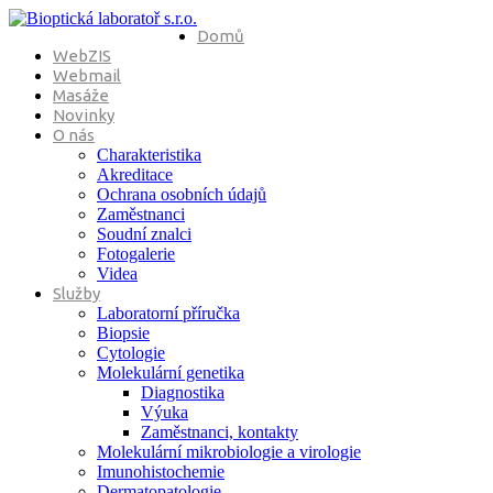
Domů
WebZIS
Webmail
Masáže
Novinky
O nás
Charakteristika
Akreditace
Ochrana osobních údajů
Zaměstnanci
Soudní znalci
Fotogalerie
Videa
Služby
Laboratorní příručka
Biopsie
Cytologie
Molekulární genetika
Diagnostika
Výuka
Zaměstnanci, kontakty
Molekulární mikrobiologie a virologie
Imunohistochemie
Dermatopatologie