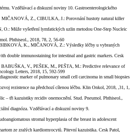
 Vzdělávací a diskuzní noviny 10. Gastroenterologického
VÁ, Z., CIBULKA, J.: Porovnání hustoty natural killer
že vyšetření lymfatických uzlin metodou One-Step Nucleic
Phthiseol., 2018, 78, 2, 56-60
KOVÁ, K., MIČANOVÁ, Z.: Výsledky léčby u vybraných
le immunostaining for intestinal and gastric markers. Cesk
KA, V., PEŠEK, M., PEŠTA, M.: Predictive relevance of
ncology Letters, 2018, 15, 592-599
ic marker of pulmonary small cell carcinoma in small biopsies
zistence na předchozí cílenou léčbu. Klin Onkol, 2018, ,31, 1,
ři kazuistiky recidiv onemocnění. Stud. Pneumol. Phthiseol.,
 diagnóza. Vzdělávací a diskuzní noviny 9.
matous stromal hyperplasia of the breast in adolescent
ralých kardiomyocytů. Pitevní kazuistika. Cesk Patol,