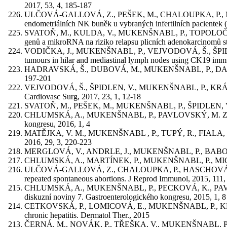
2017, 53, 4, 185-187
ULČOVÁ-GALLOVÁ, Z., PEŠEK, M., CHALOUPKA, P., MU
endometriálních NK buněk u vybraných infertilních pacientek 
SVATOŇ, M., KULDA, V., MUKENŠNABL, P., TOPOLOČAN, O
genů a mikroRNA na riziko relapsu plicních adenokarcinomů sta
VODIČKA, J., MUKENŠNABL, P., VEJVODOVÁ, Š., ŠPIDLEN, 
tumours in hilar and mediastinal lymph nodes using CK19 im
HADRAVSKÁ, Š., DUBOVÁ, M., MUKENŠNABL, P., DAUM, O.: Kom
197-201
VEJVODOVÁ, Š., ŠPIDLEN, V., MUKENŠNABL, P., KRÁKOROVÁ
Cardiovasc Surg, 2017, 23, 1, 12-18
SVATOŇ, M., PEŠEK, M., MUKENŠNABL, P., ŠPIDLEN, V.: Tumo
CHLUMSKÁ, A., MUKENŠNABL, P., PAVLOVSKÝ, M. ZÁMEČNÍK, 
kongresu, 2016, 1, 4
MATĚJKA, V. M., MUKENŠNABL , P., TUPÝ, R., FIALA, O., FÍNE
2016, 29, 3, 220-223
MERGLOVÁ, V., ANDRLE, J., MUKENŠNABL, P., BABORSKÁ, L
CHLUMSKÁ, A., MARTÍNEK, P., MUKENŠNABL, P., MICHAL, M.
ULČOVÁ-GALLOVÁ, Z., CHALOUPKA, P., HASCHOVÁ, M., P
repeated spontaneous abortions. J Reprod Immunol, 2015, 111,
CHLUMSKÁ, A., MUKENŠNABL, P., PECKOVÁ, K., PAVLOVSKÝ, 
diskuzní noviny 7. Gastroenterologického kongresu, 2015, 1, 8
CETKOVSKÁ, P., LOMICOVÁ, E., MUKENŠNABL, P., KROES, C.M. 
chronic hepatitis. Dermatol Ther., 2015
ČERNÁ, M., NOVÁK, P., TŘEŠKA, V., MUKENŠNABL, P., HUDEC, 