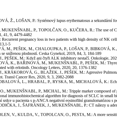
ŠAN, P.: Systémový lupus erythematosus a sekundární fosfolipi
ENŠNABL, P., TOPOLČAN, O., KUČERA, R.: The use of CT pattern 
1, 41, 9, 4479-4482
t pregnancy loss in two patients with high density of NK cells 
13,1-5
., PEŠEK, M., CHALOUPKA, P., LOŠAN, P., BIBKOVÁ, K., 
en se sníženou plodností. Ceska Gynekol, 2019, 84, 3, 184-189
K, M.: Když ani čtyři ALK inhibitory nestačí. Onkologie, 2020,
, BAŘINOVÁ, M., MUKENŠNABL, P., PEŠEK, M.: Thyroid transcri
eated with erlotinib. Oncology Letters, 2020, 20, 1376-1382
KRÁKOROVÁ, G., BLAŽEK, J., PEŠEK, M.: Agressive Pulmonary
nt. Transl Cancer Res, 2020, 9, 3, 2082-2088
Á, L., HRABAL, P., RYSKA, M., MICHALOVÁ, K.: Echinococcus 
UKENŠNABL, P., MICHAL, M.: Tripple marker composed of p16, 
ational immunohistochemical algorithm for diagnosis of SCLC in small
u pacienta s p-ANCA negativní eosinofilní granulomatózou s polya
A, J., ŠAFRÁNEK, J., MUKENŠNABL, P.: CT nálezy u adenokarcin
V., KULDA, V., TOPOLCAN, O., PESTA, M.: A more sensitive det