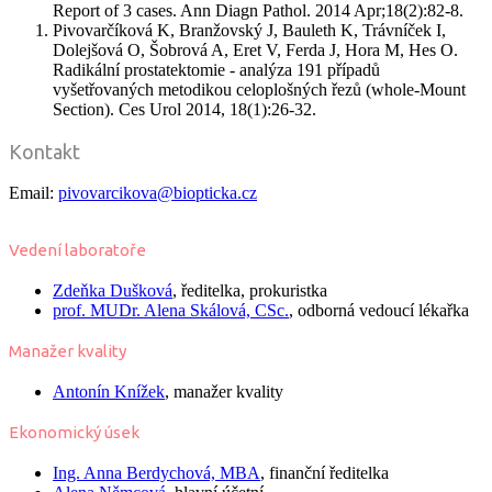
Report of 3 cases. Ann Diagn Pathol. 2014 Apr;18(2):82-8.
Pivovarčíková K, Branžovský J, Bauleth K, Trávníček I,
Dolejšová O, Šobrová A, Eret V, Ferda J, Hora M, Hes O.
Radikální prostatektomie - analýza 191 případů
vyšetřovaných metodikou celoplošných řezů (whole-Mount
Section). Ces Urol 2014, 18(1):26-32.
Kontakt
Email:
pivovarcikova@biopticka.cz
Vedení laboratoře
Zdeňka Dušková
, ředitelka, prokuristka
prof. MUDr.
Alena Skálová,
CSc.
, odborná vedoucí lékařka
Manažer kvality
Antonín Knížek
, manažer kvality
Ekonomický úsek
Ing.
Anna Berdychová, MBA
, finanční ředitelka