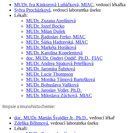
MUDr.
Iva Kinkorová Luňáčková, MIAC
, vedoucí lékařka
Sylva Procházková
, vedoucí laborantka úseku
Lékaři:
MUDr.
Zuzana Apolínová
MUDr.
Jozef Bocko
MUDr.
Milan Dušek
MUDr.
Radoslav Ferko, MIAC
MUDr.
Šárka Hadravská, MIAC
MUDr.
Markéta Horáková
MUDr.
Karolína Kopelentová
doc. MUDr.
Ondrej Ondič,
Ph.D., FIAC
MUDr.
Andrea Straková Peteříková
MUDr.
Jaromíra Šubrtová
MUDr.
Lucie Thompson
MUDr.
Monika Tůmová Bartošková
MUDr.
Bohuslava Vaňková
MUDr.
Jaroslav Voller,
Ph.D.
MUDr.
Miloslava Zůchová, MIAC
Biopsie a imunohistochemie:
doc. MUDr.
Marián Švajdler Jr.,
Ph.D.
, vedoucí lékař
Zdeňka Bőhmová
, vedoucí laborantka úseku
Lékaři: