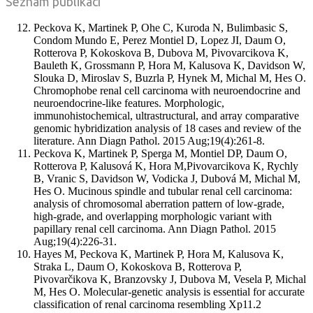
Seznam publikací
Peckova K, Martinek P, Ohe C, Kuroda N, Bulimbasic S,
Condom Mundo E, Perez Montiel D, Lopez JI, Daum O,
Rotterova P, Kokoskova B, Dubova M, Pivovarcikova K,
Bauleth K, Grossmann P, Hora M, Kalusova K, Davidson W,
Slouka D, Miroslav S, Buzrla P, Hynek M, Michal M, Hes O.
Chromophobe renal cell carcinoma with neuroendocrine and
neuroendocrine-like features. Morphologic,
immunohistochemical, ultrastructural, and array comparative
genomic hybridization analysis of 18 cases and review of the
literature. Ann Diagn Pathol. 2015 Aug;19(4):261-8.
Peckova K, Martinek P, Sperga M, Montiel DP, Daum O,
Rotterova P, Kalusová K, Hora M,Pivovarcikova K, Rychly
B, Vranic S, Davidson W, Vodicka J, Dubová M, Michal M,
Hes O. Mucinous spindle and tubular renal cell carcinoma:
analysis of chromosomal aberration pattern of low-grade,
high-grade, and overlapping morphologic variant with
papillary renal cell carcinoma. Ann Diagn Pathol. 2015
Aug;19(4):226-31.
Hayes M, Peckova K, Martinek P, Hora M, Kalusova K,
Straka L, Daum O, Kokoskova B, Rotterova P,
Pivovarčikova K, Branzovsky J, Dubova M, Vesela P, Michal
M, Hes O. Molecular-genetic analysis is essential for accurate
classification of renal carcinoma resembling Xp11.2