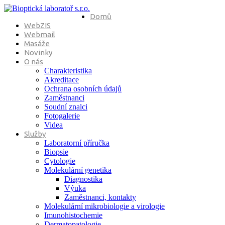
Domů
WebZIS
Webmail
Masáže
Novinky
O nás
Charakteristika
Akreditace
Ochrana osobních údajů
Zaměstnanci
Soudní znalci
Fotogalerie
Videa
Služby
Laboratorní příručka
Biopsie
Cytologie
Molekulární genetika
Diagnostika
Výuka
Zaměstnanci, kontakty
Molekulární mikrobiologie a virologie
Imunohistochemie
Dermatopatologie