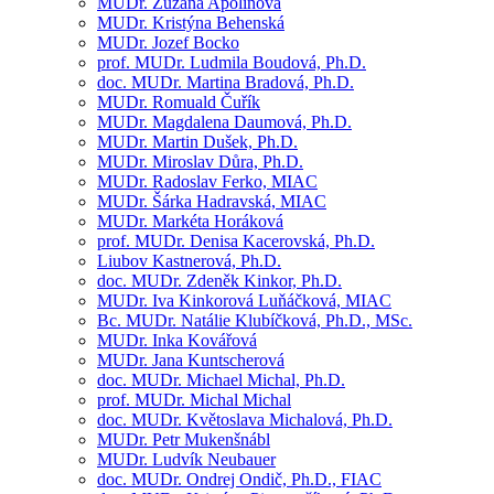
MUDr.
Zuzana Apolínová
MUDr.
Kristýna Behenská
MUDr.
Jozef Bocko
prof. MUDr.
Ludmila Boudová,
Ph.D.
doc. MUDr.
Martina Bradová,
Ph.D.
MUDr.
Romuald Čuřík
MUDr.
Magdalena Daumová,
Ph.D.
MUDr.
Martin Dušek,
Ph.D.
MUDr.
Miroslav Důra,
Ph.D.
MUDr.
Radoslav Ferko, MIAC
MUDr.
Šárka Hadravská, MIAC
MUDr.
Markéta Horáková
prof. MUDr.
Denisa Kacerovská,
Ph.D.
Liubov Kastnerová,
Ph.D.
doc. MUDr.
Zdeněk Kinkor,
Ph.D.
MUDr.
Iva Kinkorová Luňáčková, MIAC
Bc. MUDr.
Natálie Klubíčková,
Ph.D., MSc.
MUDr.
Inka Kovářová
MUDr.
Jana Kuntscherová
doc. MUDr.
Michael Michal,
Ph.D.
prof. MUDr.
Michal Michal
doc. MUDr.
Květoslava Michalová,
Ph.D.
MUDr.
Petr Mukenšnábl
MUDr.
Ludvík Neubauer
doc. MUDr.
Ondrej Ondič,
Ph.D., FIAC