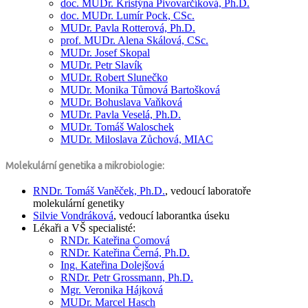
doc. MUDr.
Kristýna Pivovarčíková,
Ph.D.
doc. MUDr.
Lumír Pock,
CSc.
MUDr.
Pavla Rotterová,
Ph.D.
prof. MUDr.
Alena Skálová,
CSc.
MUDr.
Josef Skopal
MUDr.
Petr Slavík
MUDr.
Robert Slunečko
MUDr.
Monika Tůmová Bartošková
MUDr.
Bohuslava Vaňková
MUDr.
Pavla Veselá,
Ph.D.
MUDr.
Tomáš Waloschek
MUDr.
Miloslava Zůchová, MIAC
Molekulární genetika a mikrobiologie:
RNDr.
Tomáš Vaněček,
Ph.D.
, vedoucí laboratoře
molekulární genetiky
Silvie Vondráková
, vedoucí laborantka úseku
Lékaři a VŠ specialisté:
RNDr.
Kateřina Comová
RNDr.
Kateřina Černá,
Ph.D.
Ing.
Kateřina Dolejšová
RNDr.
Petr Grossmann,
Ph.D.
Mgr.
Veronika Hájková
MUDr.
Marcel Hasch