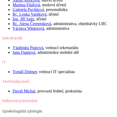
Alena Němcová
, hlavní účetní
Martina Filařová
, mzdová účetní
Gabriela Pavlátová
, personalistka
Bc.
Lenka Vaníková
, účetní
Ing.
Jiří Saitz
, účetní
Bc.
Alena Čerepjuková
, administrativa, objednávky LBC
Václava Winterová
, administrativa
Sekretariát
Vladimíra Pulzová
, vedoucí sekretariátu
Jana Fiantová
, administrátor mobilní sítě
IT
Tomáš Dobner
, vedoucí IT specialista
Technický úsek
David Michal
, provozní ředitel, prokurista
Odborná pracoviště
Gynekologická cytologie: