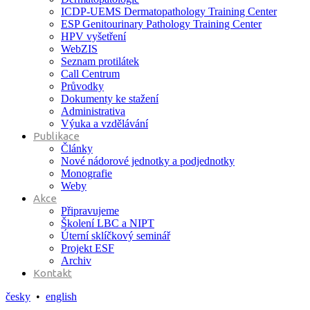
ICDP-UEMS Dermatopathology Training Center
ESP Genitourinary Pathology Training Center
HPV vyšetření
WebZIS
Seznam protilátek
Call Centrum
Průvodky
Dokumenty ke stažení
Administrativa
Výuka a vzdělávání
Publikace
Články
Nové nádorové jednotky a podjednotky
Monografie
Weby
Akce
Připravujeme
Školení LBC a NIPT
Úterní sklíčkový seminář
Projekt ESF
Archiv
Kontakt
česky
•
english