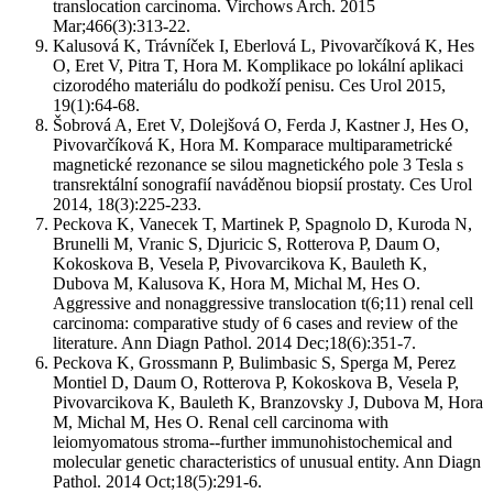
translocation carcinoma. Virchows Arch. 2015
Mar;466(3):313-22.
Kalusová K, Trávníček I, Eberlová L, Pivovarčíková K, Hes
O, Eret V, Pitra T, Hora M. Komplikace po lokální aplikaci
cizorodého materiálu do podkoží penisu. Ces Urol 2015,
19(1):64-68.
Šobrová A, Eret V, Dolejšová O, Ferda J, Kastner J, Hes O,
Pivovarčíková K, Hora M. Komparace multiparametrické
magnetické rezonance se silou magnetického pole 3 Tesla s
transrektální sonografií naváděnou biopsií prostaty. Ces Urol
2014, 18(3):225-233.
Peckova K, Vanecek T, Martinek P, Spagnolo D, Kuroda N,
Brunelli M, Vranic S, Djuricic S, Rotterova P, Daum O,
Kokoskova B, Vesela P, Pivovarcikova K, Bauleth K,
Dubova M, Kalusova K, Hora M, Michal M, Hes O.
Aggressive and nonaggressive translocation t(6;11) renal cell
carcinoma: comparative study of 6 cases and review of the
literature. Ann Diagn Pathol. 2014 Dec;18(6):351-7.
Peckova K, Grossmann P, Bulimbasic S, Sperga M, Perez
Montiel D, Daum O, Rotterova P, Kokoskova B, Vesela P,
Pivovarcikova K, Bauleth K, Branzovsky J, Dubova M, Hora
M, Michal M, Hes O. Renal cell carcinoma with
leiomyomatous stroma--further immunohistochemical and
molecular genetic characteristics of unusual entity. Ann Diagn
Pathol. 2014 Oct;18(5):291-6.