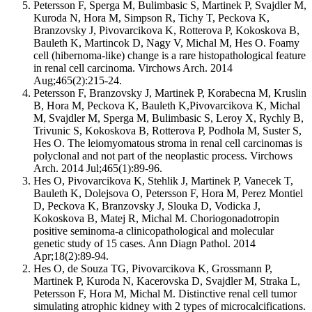
Petersson F, Sperga M, Bulimbasic S, Martinek P, Svajdler M,
Kuroda N, Hora M, Simpson R, Tichy T, Peckova K,
Branzovsky J, Pivovarcikova K, Rotterova P, Kokoskova B,
Bauleth K, Martincok D, Nagy V, Michal M, Hes O. Foamy
cell (hibernoma-like) change is a rare histopathological feature
in renal cell carcinoma. Virchows Arch. 2014
Aug;465(2):215-24.
Petersson F, Branzovsky J, Martinek P, Korabecna M, Kruslin
B, Hora M, Peckova K, Bauleth K,Pivovarcikova K, Michal
M, Svajdler M, Sperga M, Bulimbasic S, Leroy X, Rychly B,
Trivunic S, Kokoskova B, Rotterova P, Podhola M, Suster S,
Hes O. The leiomyomatous stroma in renal cell carcinomas is
polyclonal and not part of the neoplastic process. Virchows
Arch. 2014 Jul;465(1):89-96.
Hes O, Pivovarcikova K, Stehlik J, Martinek P, Vanecek T,
Bauleth K, Dolejsova O, Petersson F, Hora M, Perez Montiel
D, Peckova K, Branzovsky J, Slouka D, Vodicka J,
Kokoskova B, Matej R, Michal M. Choriogonadotropin
positive seminoma-a clinicopathological and molecular
genetic study of 15 cases. Ann Diagn Pathol. 2014
Apr;18(2):89-94.
Hes O, de Souza TG, Pivovarcikova K, Grossmann P,
Martinek P, Kuroda N, Kacerovska D, Svajdler M, Straka L,
Petersson F, Hora M, Michal M. Distinctive renal cell tumor
simulating atrophic kidney with 2 types of microcalcifications.