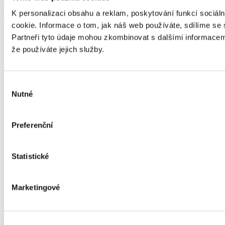
Plzni • Sídlo: Plzeň, Mikulášské nám. 628/4, PSČ 326 00
K personalizaci obsahu a reklam, poskytování funkcí sociál
Zásady cookies
cookie. Informace o tom, jak náš web používáte, sdílíme se s
Dej
Partneři tyto údaje mohou zkombinovat s dalšími informacemi,
že používáte jejich služby.
spo
pro
pří
Výběr
Nutné
Akti
souhlasu
zapo
do o
přír
Preferenční
Více
na
fo
Statistické
Marketingové