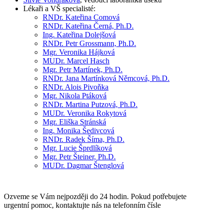
Lékaři a VŠ specialisté:
RNDr.
Kateřina Comová
RNDr.
Kateřina Černá,
Ph.D.
Ing.
Kateřina Dolejšová
RNDr.
Petr Grossmann,
Ph.D.
Mgr.
Veronika Hájková
MUDr.
Marcel Hasch
Mgr.
Petr Martínek,
Ph.D.
RNDr.
Jana Martínková Němcová,
Ph.D.
RNDr.
Alois Pivoňka
Mgr.
Nikola Ptáková
RNDr.
Martina Putzová,
Ph.D.
MUDr.
Veronika Rokytová
Mgr.
Eliška Stránská
Ing.
Monika Šedivcová
RNDr.
Radek Šíma,
Ph.D.
Mgr.
Lucie Šprdlíková
Mgr.
Petr Šteiner,
Ph.D.
MUDr.
Dagmar Štenglová
Ozveme se Vám nejpozději do 24 hodin. Pokud potřebujete
urgentní pomoc, kontaktujte nás na telefonním čísle