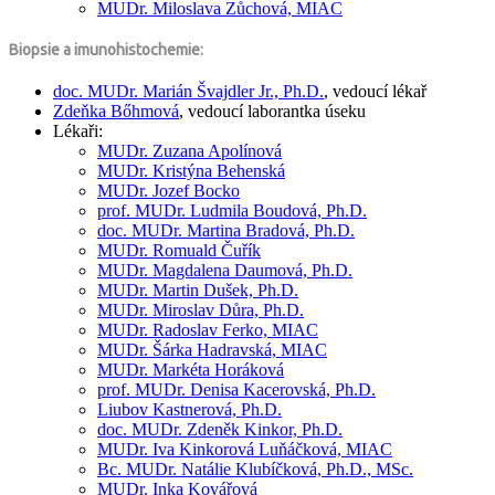
MUDr.
Miloslava Zůchová, MIAC
Biopsie a imunohistochemie:
doc. MUDr.
Marián Švajdler Jr.,
Ph.D.
, vedoucí lékař
Zdeňka Bőhmová
, vedoucí laborantka úseku
Lékaři:
MUDr.
Zuzana Apolínová
MUDr.
Kristýna Behenská
MUDr.
Jozef Bocko
prof. MUDr.
Ludmila Boudová,
Ph.D.
doc. MUDr.
Martina Bradová,
Ph.D.
MUDr.
Romuald Čuřík
MUDr.
Magdalena Daumová,
Ph.D.
MUDr.
Martin Dušek,
Ph.D.
MUDr.
Miroslav Důra,
Ph.D.
MUDr.
Radoslav Ferko, MIAC
MUDr.
Šárka Hadravská, MIAC
MUDr.
Markéta Horáková
prof. MUDr.
Denisa Kacerovská,
Ph.D.
Liubov Kastnerová,
Ph.D.
doc. MUDr.
Zdeněk Kinkor,
Ph.D.
MUDr.
Iva Kinkorová Luňáčková, MIAC
Bc. MUDr.
Natálie Klubíčková,
Ph.D., MSc.
MUDr.
Inka Kovářová