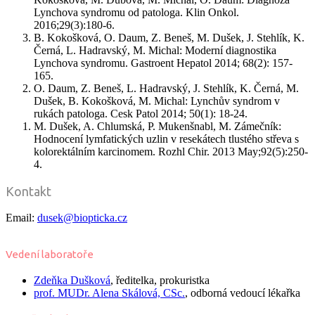
Lynchova syndromu od patologa. Klin Onkol.
2016;29(3):180-6.
B. Kokošková, O. Daum, Z. Beneš, M. Dušek, J. Stehlík, K.
Černá, L. Hadravský, M. Michal: Moderní diagnostika
Lynchova syndromu. Gastroent Hepatol 2014; 68(2): 157-
165.
O. Daum, Z. Beneš, L. Hadravský, J. Stehlík, K. Černá, M.
Dušek, B. Kokošková, M. Michal: Lynchův syndrom v
rukách patologa. Cesk Patol 2014; 50(1): 18-24.
M. Dušek, A. Chlumská, P. Mukenšnabl, M. Zámečník:
Hodnocení lymfatických uzlin v resekátech tlustého střeva s
kolorektálním karcinomem. Rozhl Chir. 2013 May;92(5):250-
4.
Kontakt
Email:
dusek@biopticka.cz
Vedení laboratoře
Zdeňka Dušková
, ředitelka, prokuristka
prof. MUDr.
Alena Skálová,
CSc.
, odborná vedoucí lékařka