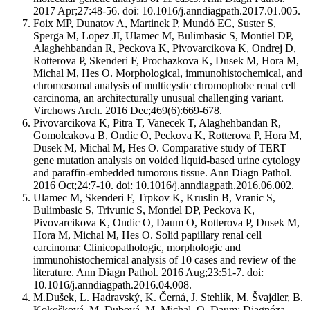
2017 Apr;27:48-56. doi: 10.1016/j.anndiagpath.2017.01.005.
Foix MP, Dunatov A, Martinek P, Mundó EC, Suster S,
Sperga M, Lopez JI, Ulamec M, Bulimbasic S, Montiel DP,
Alaghehbandan R, Peckova K, Pivovarcikova K, Ondrej D,
Rotterova P, Skenderi F, Prochazkova K, Dusek M, Hora M,
Michal M, Hes O. Morphological, immunohistochemical, and
chromosomal analysis of multicystic chromophobe renal cell
carcinoma, an architecturally unusual challenging variant.
Virchows Arch. 2016 Dec;469(6):669-678.
Pivovarcikova K, Pitra T, Vanecek T, Alaghehbandan R,
Gomolcakova B, Ondic O, Peckova K, Rotterova P, Hora M,
Dusek M, Michal M, Hes O. Comparative study of TERT
gene mutation analysis on voided liquid-based urine cytology
and paraffin-embedded tumorous tissue. Ann Diagn Pathol.
2016 Oct;24:7-10. doi: 10.1016/j.anndiagpath.2016.06.002.
Ulamec M, Skenderi F, Trpkov K, Kruslin B, Vranic S,
Bulimbasic S, Trivunic S, Montiel DP, Peckova K,
Pivovarcikova K, Ondic O, Daum O, Rotterova P, Dusek M,
Hora M, Michal M, Hes O. Solid papillary renal cell
carcinoma: Clinicopathologic, morphologic and
immunohistochemical analysis of 10 cases and review of the
literature. Ann Diagn Pathol. 2016 Aug;23:51-7. doi:
10.1016/j.anndiagpath.2016.04.008.
M.Dušek, L. Hadravský, K. Černá, J. Stehlík, M. Švajdler, B.
Kokošková, M. Dubová, M. Michal, O. Daum: Diagnóza