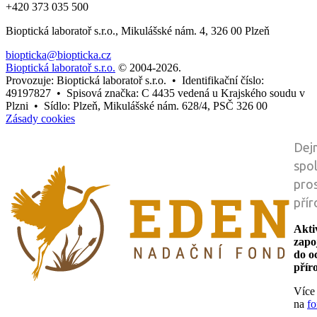
+420 373 035 500
Bioptická laboratoř s.r.o., Mikulášské nám. 4, 326 00 Plzeň
biopticka@biopticka.cz
Bioptická laboratoř s.r.o.
© 2004-2026
.
Provozuje: Bioptická laboratoř s.r.o. • Identifikační číslo:
49197827 • Spisová značka: C 4435 vedená u Krajského soudu v
Plzni • Sídlo: Plzeň, Mikulášské nám. 628/4, PSČ 326 00
Zásady cookies
Dej
spo
pro
pří
Akti
zapo
do o
přír
Více
na
fo