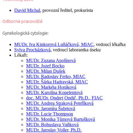
David Michal
, provozní ředitel, prokurista
Odborná pracoviště
Gynekologická cytologie:
MUDr.
Iva Kinkorová Luňáčková, MIAC
, vedoucí lékařka
Sylva Procházková
, vedoucí laborantka úseku
Lékaři:
MUDr.
Zuzana Apolínová
MUDr.
Jozef Bocko
MUDr.
Milan Dušek
MUDr.
Radoslav Ferko, MIAC
MUDr.
Šárka Hadravská, MIAC
MUDr.
Markéta Horáková
MUDr.
Karolína Kopelentová
doc. MUDr.
Ondrej Ondič,
Ph.D., FIAC
MUDr.
Andrea Straková Peteříková
MUDr.
Jaromíra Šubrtová
MUDr.
Lucie Thompson
MUDr.
Monika Tůmová Bartošková
MUDr.
Bohuslava Vaňková
MUDr.
Jaroslav Voller,
Ph.D.