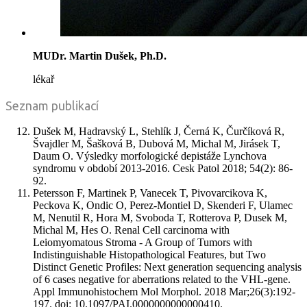
MUDr. Martin Dušek, Ph.D.
lékař
Seznam publikací
Dušek M, Hadravský L, Stehlík J, Černá K, Čurčíková R,
Švajdler M, Šašková B, Dubová M, Michal M, Jirásek T,
Daum O. Výsledky morfologické depistáže Lynchova
syndromu v období 2013-2016. Cesk Patol 2018; 54(2): 86-
92.
Petersson F, Martinek P, Vanecek T, Pivovarcikova K,
Peckova K, Ondic O, Perez-Montiel D, Skenderi F, Ulamec
M, Nenutil R, Hora M, Svoboda T, Rotterova P, Dusek M,
Michal M, Hes O. Renal Cell carcinoma with
Leiomyomatous Stroma - A Group of Tumors with
Indistinguishable Histopathological Features, but Two
Distinct Genetic Profiles: Next generation sequencing analysis
of 6 cases negative for aberrations related to the VHL-gene.
Appl Immunohistochem Mol Morphol. 2018 Mar;26(3):192-
197. doi: 10.1097/PAI.0000000000000410.