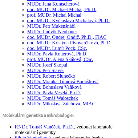
MUDr.
Jana Kuntscherová
doc. MUDr.
Michael Michal,
Ph.D.
prof. MUDr.
Michal Michal
doc. MUDr.
Květoslava Michalová,
Ph.D.
MUDr.
Petr Mukenšnábl
MUDr.
Ludvík Neubauer
doc. MUDr.
Ondrej Ondič,
Ph.D., FIAC
doc. MUDr.
Kristýna Pivovarčíková,
Ph.D.
doc. MUDr.
Lumír Pock,
CSc.
MUDr.
Pavla Rotterová,
Ph.D.
prof. MUDr.
Alena Skálová,
CSc.
MUDr.
Josef Skopal
MUDr.
Petr Slavík
MUDr.
Robert Slunečko
MUDr.
Monika Tůmová Bartošková
MUDr.
Bohuslava Vaňková
MUDr.
Pavla Veselá,
Ph.D.
MUDr.
Tomáš Waloschek
MUDr.
Miloslava Zůchová, MIAC
Molekulární genetika a mikrobiologie:
RNDr.
Tomáš Vaněček,
Ph.D.
, vedoucí laboratoře
molekulární genetiky
Silvie Vondráková
, vedoucí laborantka úseku