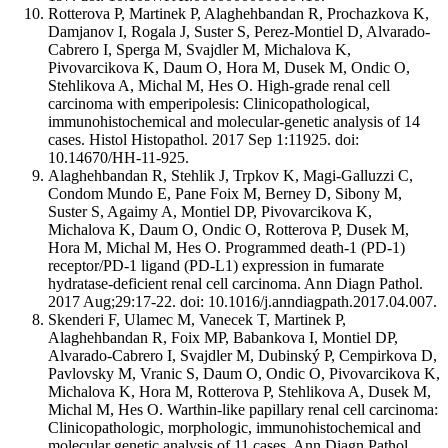
Rotterova P, Martinek P, Alaghehbandan R, Prochazkova K,
Damjanov I, Rogala J, Suster S, Perez-Montiel D, Alvarado-
Cabrero I, Sperga M, Svajdler M, Michalova K,
Pivovarcikova K, Daum O, Hora M, Dusek M, Ondic O,
Stehlikova A, Michal M, Hes O. High-grade renal cell
carcinoma with emperipolesis: Clinicopathological,
immunohistochemical and molecular-genetic analysis of 14
cases. Histol Histopathol. 2017 Sep 1:11925. doi:
10.14670/HH-11-925.
Alaghehbandan R, Stehlik J, Trpkov K, Magi-Galluzzi C,
Condom Mundo E, Pane Foix M, Berney D, Sibony M,
Suster S, Agaimy A, Montiel DP, Pivovarcikova K,
Michalova K, Daum O, Ondic O, Rotterova P, Dusek M,
Hora M, Michal M, Hes O. Programmed death-1 (PD-1)
receptor/PD-1 ligand (PD-L1) expression in fumarate
hydratase-deficient renal cell carcinoma. Ann Diagn Pathol.
2017 Aug;29:17-22. doi: 10.1016/j.anndiagpath.2017.04.007.
Skenderi F, Ulamec M, Vanecek T, Martinek P,
Alaghehbandan R, Foix MP, Babankova I, Montiel DP,
Alvarado-Cabrero I, Svajdler M, Dubinský P, Cempirkova D,
Pavlovsky M, Vranic S, Daum O, Ondic O, Pivovarcikova K,
Michalova K, Hora M, Rotterova P, Stehlikova A, Dusek M,
Michal M, Hes O. Warthin-like papillary renal cell carcinoma:
Clinicopathologic, morphologic, immunohistochemical and
molecular genetic analysis of 11 cases. Ann Diagn Pathol.