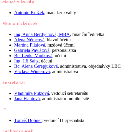
Manažer kvality
Antonín Knížek
, manažer kvality
Ekonomický úsek
Ing.
Anna Berdychová, MBA
, finanční ředitelka
Alena Němcová
, hlavní účetní
Martina Filařová
, mzdová účetní
Gabriela Pavlátová
, personalistka
Bc.
Lenka Vaníková
, účetní
Ing.
Jiří Saitz
, účetní
Bc.
Alena Čerepjuková
, administrativa, objednávky LBC
Václava Winterová
, administrativa
Sekretariát
Vladimíra Pulzová
, vedoucí sekretariátu
Jana Fiantová
, administrátor mobilní sítě
IT
Tomáš Dobner
, vedoucí IT specialista
Technický úsek