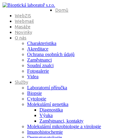
Domů
WebZIS
Webmail
Masáže
Novinky
O nás
Charakteristika
Akreditace
Ochrana osobních údajů
Zaměstnanci
Soudní znalci
Fotogalerie
Videa
Služby
Laboratorní příručka
Biopsie
Cytologie
Molekulární genetika
Diagnostika
Výuka
Zaměstnanci, kontakty
Molekulární mikrobiologie a virologie
Imunohistochemie
Dermatopatologie