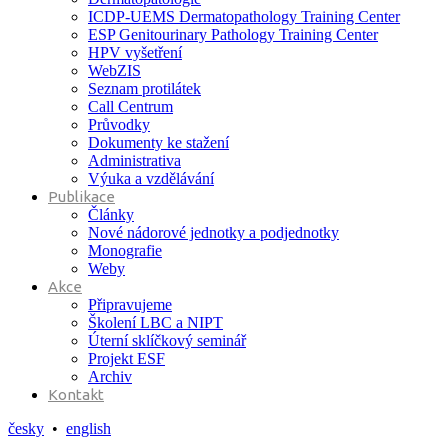
ICDP-UEMS Dermatopathology Training Center
ESP Genitourinary Pathology Training Center
HPV vyšetření
WebZIS
Seznam protilátek
Call Centrum
Průvodky
Dokumenty ke stažení
Administrativa
Výuka a vzdělávání
Publikace
Články
Nové nádorové jednotky a podjednotky
Monografie
Weby
Akce
Připravujeme
Školení LBC a NIPT
Úterní sklíčkový seminář
Projekt ESF
Archiv
Kontakt
česky
•
english