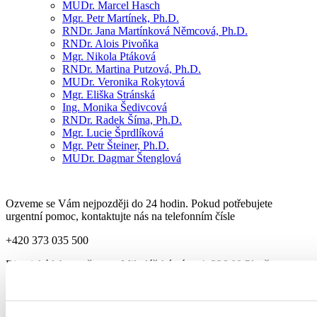
MUDr.
Marcel Hasch
Mgr.
Petr Martínek,
Ph.D.
RNDr.
Jana Martínková Němcová,
Ph.D.
RNDr.
Alois Pivoňka
Mgr.
Nikola Ptáková
RNDr.
Martina Putzová,
Ph.D.
MUDr.
Veronika Rokytová
Mgr.
Eliška Stránská
Ing.
Monika Šedivcová
RNDr.
Radek Šíma,
Ph.D.
Mgr.
Lucie Šprdlíková
Mgr.
Petr Šteiner,
Ph.D.
MUDr.
Dagmar Štenglová
Ozveme se Vám nejpozději do 24 hodin. Pokud potřebujete
urgentní pomoc, kontaktujte nás na telefonním čísle
+420 373 035 500
Bioptická laboratoř s.r.o., Mikulášské nám. 4, 326 00 Plzeň
biopticka@biopticka.cz
Bioptická laboratoř s.r.o.
© 2004-2026
.
Provozuje: Bioptická laboratoř s.r.o. • Identifikační číslo: