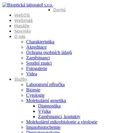
Domů
WebZIS
Webmail
Masáže
Novinky
O nás
Charakteristika
Akreditace
Ochrana osobních údajů
Zaměstnanci
Soudní znalci
Fotogalerie
Videa
Služby
Laboratorní příručka
Biopsie
Cytologie
Molekulární genetika
Diagnostika
Výuka
Zaměstnanci, kontakty
Molekulární mikrobiologie a virologie
Imunohistochemie
Dermatopatologie