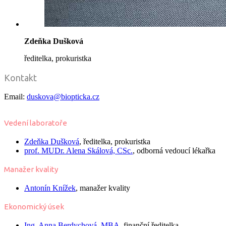
Zdeňka Dušková
ředitelka, prokuristka
Kontakt
Email:
duskova@biopticka.cz
Vedení laboratoře
Zdeňka Dušková
, ředitelka, prokuristka
prof. MUDr.
Alena Skálová,
CSc.
, odborná vedoucí lékařka
Manažer kvality
Antonín Knížek
, manažer kvality
Ekonomický úsek
Ing.
Anna Berdychová, MBA
, finanční ředitelka