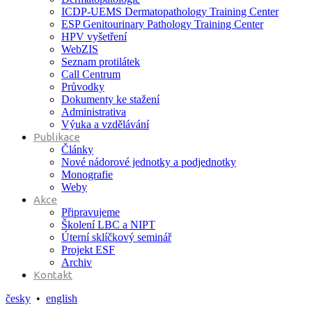
ICDP-UEMS Dermatopathology Training Center
ESP Genitourinary Pathology Training Center
HPV vyšetření
WebZIS
Seznam protilátek
Call Centrum
Průvodky
Dokumenty ke stažení
Administrativa
Výuka a vzdělávání
Publikace
Články
Nové nádorové jednotky a podjednotky
Monografie
Weby
Akce
Připravujeme
Školení LBC a NIPT
Úterní sklíčkový seminář
Projekt ESF
Archiv
Kontakt
česky
•
english