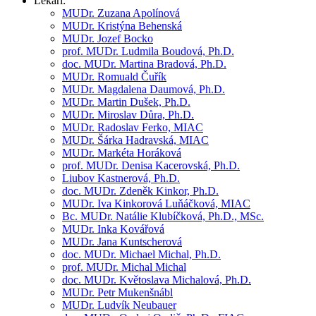
Lékaři:
MUDr.
Zuzana Apolínová
MUDr.
Kristýna Behenská
MUDr.
Jozef Bocko
prof. MUDr.
Ludmila Boudová,
Ph.D.
doc. MUDr.
Martina Bradová,
Ph.D.
MUDr.
Romuald Čuřík
MUDr.
Magdalena Daumová,
Ph.D.
MUDr.
Martin Dušek,
Ph.D.
MUDr.
Miroslav Důra,
Ph.D.
MUDr.
Radoslav Ferko, MIAC
MUDr.
Šárka Hadravská, MIAC
MUDr.
Markéta Horáková
prof. MUDr.
Denisa Kacerovská,
Ph.D.
Liubov Kastnerová,
Ph.D.
doc. MUDr.
Zdeněk Kinkor,
Ph.D.
MUDr.
Iva Kinkorová Luňáčková, MIAC
Bc. MUDr.
Natálie Klubíčková,
Ph.D., MSc.
MUDr.
Inka Kovářová
MUDr.
Jana Kuntscherová
doc. MUDr.
Michael Michal,
Ph.D.
prof. MUDr.
Michal Michal
doc. MUDr.
Květoslava Michalová,
Ph.D.
MUDr.
Petr Mukenšnábl
MUDr.
Ludvík Neubauer