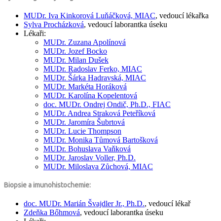
MUDr.
Iva Kinkorová Luňáčková, MIAC
, vedoucí lékařka
Sylva Procházková
, vedoucí laborantka úseku
Lékaři:
MUDr.
Zuzana Apolínová
MUDr.
Jozef Bocko
MUDr.
Milan Dušek
MUDr.
Radoslav Ferko, MIAC
MUDr.
Šárka Hadravská, MIAC
MUDr.
Markéta Horáková
MUDr.
Karolína Kopelentová
doc. MUDr.
Ondrej Ondič,
Ph.D., FIAC
MUDr.
Andrea Straková Peteříková
MUDr.
Jaromíra Šubrtová
MUDr.
Lucie Thompson
MUDr.
Monika Tůmová Bartošková
MUDr.
Bohuslava Vaňková
MUDr.
Jaroslav Voller,
Ph.D.
MUDr.
Miloslava Zůchová, MIAC
Biopsie a imunohistochemie:
doc. MUDr.
Marián Švajdler Jr.,
Ph.D.
, vedoucí lékař
Zdeňka Bőhmová
, vedoucí laborantka úseku