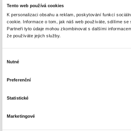
49197827 • Spisová značka: C 4435 vedená u Krajského soudu v
Tento web používá cookies
Plzni • Sídlo: Plzeň, Mikulášské nám. 628/4, PSČ 326 00
Zásady cookies
K personalizaci obsahu a reklam, poskytování funkcí sociál
cookie. Informace o tom, jak náš web používáte, sdílíme se s
Dej
Partneři tyto údaje mohou zkombinovat s dalšími informacemi,
spo
že používáte jejich služby.
pro
pří
Výběr
Akti
Nutné
souhlasu
zapo
do o
přír
Preferenční
Více
na
fo
Statistické
Marketingové