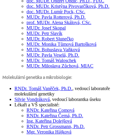
doc. MUDr.
Ondrej Ondič,
Ph.D., FIAC
doc. MUDr.
Kristýna Pivovarčíková,
Ph.D.
doc. MUDr.
Lumír Pock,
CSc.
MUDr.
Pavla Rotterová,
Ph.D.
prof. MUDr.
Alena Skálová,
CSc.
MUDr.
Josef Skopal
MUDr.
Petr Slavík
MUDr.
Robert Slunečko
MUDr.
Monika Tůmová Bartošková
MUDr.
Bohuslava Vaňková
MUDr.
Pavla Veselá,
Ph.D.
MUDr.
Tomáš Waloschek
MUDr.
Miloslava Zůchová, MIAC
Molekulární genetika a mikrobiologie:
RNDr.
Tomáš Vaněček,
Ph.D.
, vedoucí laboratoře
molekulární genetiky
Silvie Vondráková
, vedoucí laborantka úseku
Lékaři a VŠ specialisté:
RNDr.
Kateřina Comová
RNDr.
Kateřina Černá,
Ph.D.
Ing.
Kateřina Dolejšová
RNDr.
Petr Grossmann,
Ph.D.
Mgr.
Veronika Hájková