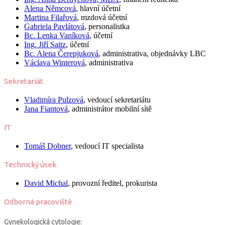
Alena Němcová
, hlavní účetní
Martina Filařová
, mzdová účetní
Gabriela Pavlátová
, personalistka
Bc.
Lenka Vaníková
, účetní
Ing.
Jiří Saitz
, účetní
Bc.
Alena Čerepjuková
, administrativa, objednávky LBC
Václava Winterová
, administrativa
Sekretariát
Vladimíra Pulzová
, vedoucí sekretariátu
Jana Fiantová
, administrátor mobilní sítě
IT
Tomáš Dobner
, vedoucí IT specialista
Technický úsek
David Michal
, provozní ředitel, prokurista
Odborná pracoviště
Gynekologická cytologie: